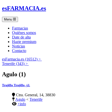
es
FARMACIA
.es
Menu
Farmacias
Quiénes somos
Date de alta
Hazte premium
Noticias
Contacto
esFarmacia.es (16512) >
Tenerife (343) >
Agulo (1)
Trujillo Trujillo -j.l.
Ctra. General, 14, 38830
Agulo
<
Tenerife
+info