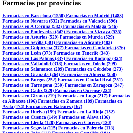
Farmacias por provincias
Farmacias en Barcelona (1550)
Farmacias en Madrid (1483)
Farmacias en Navarra (632)
Farmacias en Valencia (596)
Farmacias en A Coruña (582)
Farmacias en Málaga (546)
Farmacias en Pontevedra (542)
Farmacias en Vizcaya (535)
Farmacias en Asturias (529)
Farmacias en Murcia (529)
Farmacias en Sevilla (501)
Farmacias en Alicante (483)
Farmacias en Guipúzcoa (377)
Farmacias en Cantabria (376)
Farmacias en León (373)
Farmacias en Tenerife (343)
Farmacias en Las Palmas (337)
Farmacias en Badajoz (324)
Farmacias en Valladolid (318)
Farmacias en Toledo (299)
Farmacias en Salamanca (289)
Farmacias en Córdoba (273)
Farmacias en Granada (264)
Farmacias en Almería (258)
Farmacias en Burgos (252)
Farmacias en Ciudad Real (251)
Farmacias en Tarragona (250)
Farmacias en Zaragoza (247)
Farmacias en Cádiz (229)
Farmacias en Ourense (224)
Farmacias en Girona (219)
Farmacias en Lugo (217)
Farmacias
en Albacete (196)
Farmacias en Zamora (189)
Farmacias en
Ávila (174)
Farmacias en Baleares (167)
Farmacias en Huelva (159)
Farmacias en La Rioja (152)
Farmacias en Cuenca (149)
Farmacias en Álava (136)
Farmacias en Lleida (128)
Farmacias en Cáceres (120)
Farmacias en Segovia (115)
Farmacias en Palencia (113)