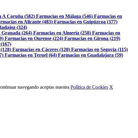
n A Coruña (582)
Farmacias en Málaga (546)
Farmacias en
rmacias en Alicante (483)
Farmacias en Guipúzcoa (377)
Badajoz (324)
 Granada (264)
Farmacias en Almería (258)
Farmacias en
9)
Farmacias en Ourense (224)
Farmacias en Girona (219)
 (167)
 (128)
Farmacias en Cáceres (120)
Farmacias en Segovia (115)
7)
Farmacias en Teruel (64)
Farmacias en Guadalajara (59)
Al continuar navegando aceptas nuestra
Política de Cookies
X