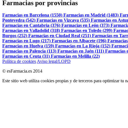
Farmacias por provincias
Farmacias en Barcelona (1550)
Farmacias en Madrid (1483)
Far
Pontevedra (542)
Farmacias en Vizcaya (535)
Farmacias en Astur
Farmacias en Cantabria (376)
Farmacias en León (373)
Farmacia
Farmacias en Valladolid (318)
Farmacias en Toledo (299)
Farmac
Burgos (252)
Farmacias en Ciudad Real (251)
Farmacias en Tarr
Farmacias en Lugo (217)
Farmacias en Albacete (196)
Farmacias
Farmacias en Huelva (159)
Farmacias en La Rioja (152)
Farmaci
Farmacias en Palencia (113)
Farmacias en Jaén (111)
Farmacias e
Farmacias en Ceuta (31)
Farmacias en Melilla (22)
Política de cookies
Aviso legal/LOPD
© esFarmacia.es 2014
Este sitio web utiliza cookies propias y de terceros para optimizar tu 