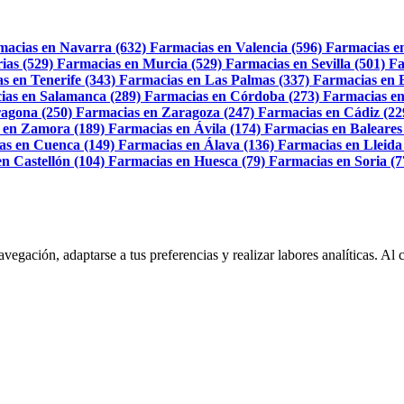
macias en Navarra (632)
Farmacias en Valencia (596)
Farmacias e
ias (529)
Farmacias en Murcia (529)
Farmacias en Sevilla (501)
Fa
s en Tenerife (343)
Farmacias en Las Palmas (337)
Farmacias en 
ias en Salamanca (289)
Farmacias en Córdoba (273)
Farmacias en
agona (250)
Farmacias en Zaragoza (247)
Farmacias en Cádiz (22
 en Zamora (189)
Farmacias en Ávila (174)
Farmacias en Baleares
as en Cuenca (149)
Farmacias en Álava (136)
Farmacias en Lleida
n Castellón (104)
Farmacias en Huesca (79)
Farmacias en Soria (7
navegación, adaptarse a tus preferencias y realizar labores analíticas. 