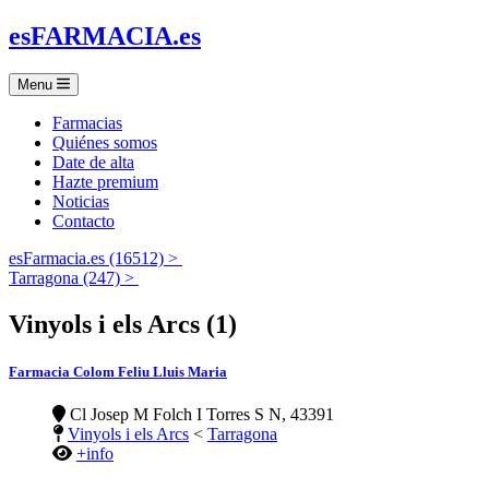
es
FARMACIA
.es
Menu
Farmacias
Quiénes somos
Date de alta
Hazte premium
Noticias
Contacto
esFarmacia.es (16512) >
Tarragona (247) >
Vinyols i els Arcs (1)
Farmacia Colom Feliu Lluis Maria
Cl Josep M Folch I Torres S N, 43391
Vinyols i els Arcs
<
Tarragona
+info