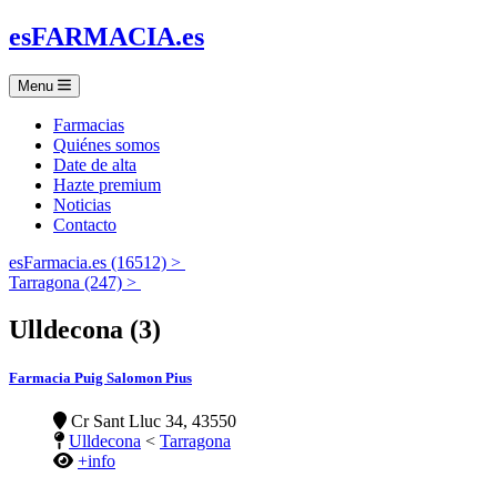
es
FARMACIA
.es
Menu
Farmacias
Quiénes somos
Date de alta
Hazte premium
Noticias
Contacto
esFarmacia.es (16512) >
Tarragona (247) >
Ulldecona (3)
Farmacia Puig Salomon Pius
Cr Sant Lluc 34, 43550
Ulldecona
<
Tarragona
+info