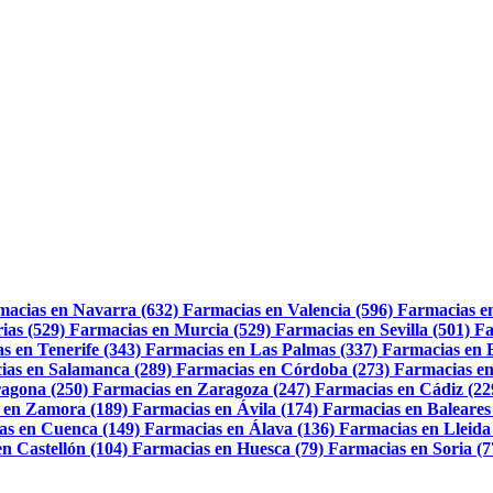
macias en Navarra (632)
Farmacias en Valencia (596)
Farmacias e
ias (529)
Farmacias en Murcia (529)
Farmacias en Sevilla (501)
Fa
s en Tenerife (343)
Farmacias en Las Palmas (337)
Farmacias en 
ias en Salamanca (289)
Farmacias en Córdoba (273)
Farmacias en
agona (250)
Farmacias en Zaragoza (247)
Farmacias en Cádiz (22
 en Zamora (189)
Farmacias en Ávila (174)
Farmacias en Baleares
as en Cuenca (149)
Farmacias en Álava (136)
Farmacias en Lleida
n Castellón (104)
Farmacias en Huesca (79)
Farmacias en Soria (7