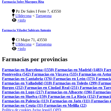
Farmacia Soler Marquez Rita
Pz De Sales I Ferre 7, 43550
Ulldecona
<
Tarragona
+info
Farmacia Viladot Subirats Antonio
Cl Major 71, 43550
Ulldecona
<
Tarragona
+info
Farmacias por provincias
Farmacias en Barcelona (1550)
Farmacias en Madrid (1483)
Far
Pontevedra (542)
Farmacias en Vizcaya (535)
Farmacias en Astur
Farmacias en Cantabria (376)
Farmacias en León (373)
Farmacia
Farmacias en Valladolid (318)
Farmacias en Toledo (299)
Farmac
Burgos (252)
Farmacias en Ciudad Real (251)
Farmacias en Tarr
Farmacias en Lugo (217)
Farmacias en Albacete (196)
Farmacias
Farmacias en Huelva (159)
Farmacias en La Rioja (152)
Farmaci
Farmacias en Palencia (113)
Farmacias en Jaén (111)
Farmacias e
Farmacias en Ceuta (31)
Farmacias en Melilla (22)
Política de cookies
Aviso legal/LOPD