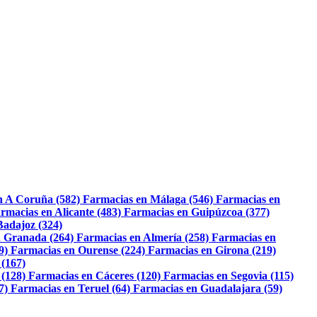
n A Coruña (582)
Farmacias en Málaga (546)
Farmacias en
rmacias en Alicante (483)
Farmacias en Guipúzcoa (377)
Badajoz (324)
 Granada (264)
Farmacias en Almería (258)
Farmacias en
9)
Farmacias en Ourense (224)
Farmacias en Girona (219)
 (167)
 (128)
Farmacias en Cáceres (120)
Farmacias en Segovia (115)
7)
Farmacias en Teruel (64)
Farmacias en Guadalajara (59)