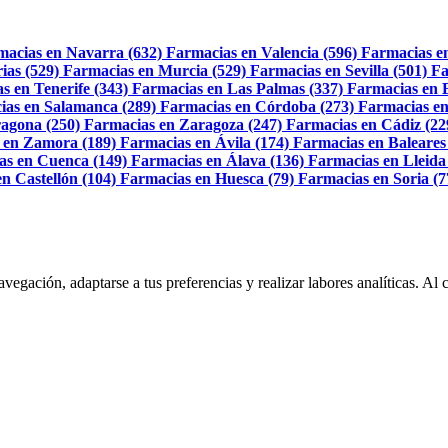
macias en Navarra (632)
Farmacias en Valencia (596)
Farmacias e
ias (529)
Farmacias en Murcia (529)
Farmacias en Sevilla (501)
Fa
s en Tenerife (343)
Farmacias en Las Palmas (337)
Farmacias en 
ias en Salamanca (289)
Farmacias en Córdoba (273)
Farmacias en
agona (250)
Farmacias en Zaragoza (247)
Farmacias en Cádiz (22
 en Zamora (189)
Farmacias en Ávila (174)
Farmacias en Baleares
as en Cuenca (149)
Farmacias en Álava (136)
Farmacias en Lleida
n Castellón (104)
Farmacias en Huesca (79)
Farmacias en Soria (7
navegación, adaptarse a tus preferencias y realizar labores analíticas. 