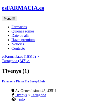
es
FARMACIA
.es
Menu
Farmacias
Quiénes somos
Date de alta
Hazte premium
Noticias
Contacto
esFarmacia.es (16512) >
Tarragona (247) >
Tivenys (1)
Farmacia Piana Pla Josep Lluis
Av Generalisimo 48, 43511
Tivenys
<
Tarragona
+info