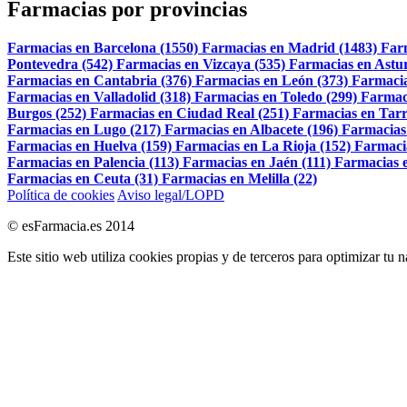
Farmacias por provincias
Farmacias en Barcelona (1550)
Farmacias en Madrid (1483)
Far
Pontevedra (542)
Farmacias en Vizcaya (535)
Farmacias en Astur
Farmacias en Cantabria (376)
Farmacias en León (373)
Farmacia
Farmacias en Valladolid (318)
Farmacias en Toledo (299)
Farmac
Burgos (252)
Farmacias en Ciudad Real (251)
Farmacias en Tarr
Farmacias en Lugo (217)
Farmacias en Albacete (196)
Farmacias
Farmacias en Huelva (159)
Farmacias en La Rioja (152)
Farmaci
Farmacias en Palencia (113)
Farmacias en Jaén (111)
Farmacias e
Farmacias en Ceuta (31)
Farmacias en Melilla (22)
Política de cookies
Aviso legal/LOPD
© esFarmacia.es 2014
Este sitio web utiliza cookies propias y de terceros para optimizar tu 