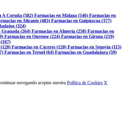
n A Coruña (582)
Farmacias en Málaga (546)
Farmacias en
rmacias en Alicante (483)
Farmacias en Guipúzcoa (377)
Badajoz (324)
 Granada (264)
Farmacias en Almería (258)
Farmacias en
9)
Farmacias en Ourense (224)
Farmacias en Girona (219)
 (167)
 (128)
Farmacias en Cáceres (120)
Farmacias en Segovia (115)
7)
Farmacias en Teruel (64)
Farmacias en Guadalajara (59)
Al continuar navegando aceptas nuestra
Política de Cookies
X