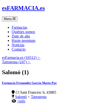
es
FARMACIA
.es
Menu
Farmacias
Quiénes somos
Date de alta
Hazte premium
Noticias
Contacto
esFarmacia.es (16512) >
Tarragona (247) >
Salomó (1)
Farmacia Fernandez Garcia Maria Paz
Cl Sant Francesc 6, 43885
Salomó
<
Tarragona
+info