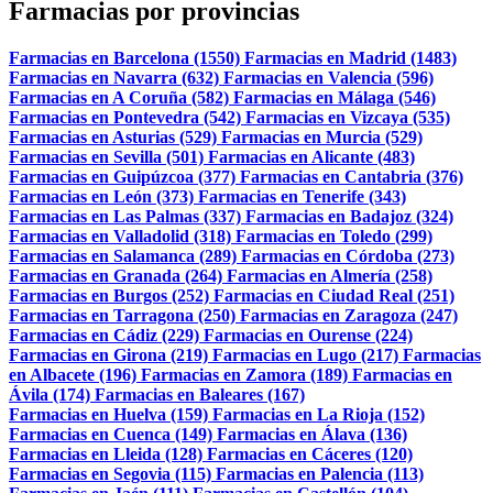
Farmacias por provincias
Farmacias en Barcelona (1550)
Farmacias en Madrid (1483)
Farmacias en Navarra (632)
Farmacias en Valencia (596)
Farmacias en A Coruña (582)
Farmacias en Málaga (546)
Farmacias en Pontevedra (542)
Farmacias en Vizcaya (535)
Farmacias en Asturias (529)
Farmacias en Murcia (529)
Farmacias en Sevilla (501)
Farmacias en Alicante (483)
Farmacias en Guipúzcoa (377)
Farmacias en Cantabria (376)
Farmacias en León (373)
Farmacias en Tenerife (343)
Farmacias en Las Palmas (337)
Farmacias en Badajoz (324)
Farmacias en Valladolid (318)
Farmacias en Toledo (299)
Farmacias en Salamanca (289)
Farmacias en Córdoba (273)
Farmacias en Granada (264)
Farmacias en Almería (258)
Farmacias en Burgos (252)
Farmacias en Ciudad Real (251)
Farmacias en Tarragona (250)
Farmacias en Zaragoza (247)
Farmacias en Cádiz (229)
Farmacias en Ourense (224)
Farmacias en Girona (219)
Farmacias en Lugo (217)
Farmacias
en Albacete (196)
Farmacias en Zamora (189)
Farmacias en
Ávila (174)
Farmacias en Baleares (167)
Farmacias en Huelva (159)
Farmacias en La Rioja (152)
Farmacias en Cuenca (149)
Farmacias en Álava (136)
Farmacias en Lleida (128)
Farmacias en Cáceres (120)
Farmacias en Segovia (115)
Farmacias en Palencia (113)