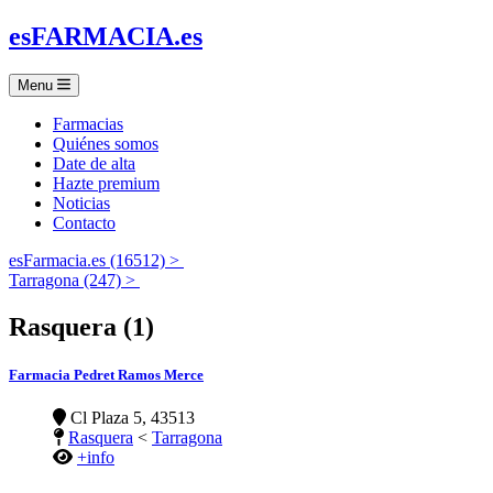
es
FARMACIA
.es
Menu
Farmacias
Quiénes somos
Date de alta
Hazte premium
Noticias
Contacto
esFarmacia.es (16512) >
Tarragona (247) >
Rasquera (1)
Farmacia Pedret Ramos Merce
Cl Plaza 5, 43513
Rasquera
<
Tarragona
+info