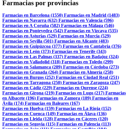
Farmacias por provincias
Farmacias en Barcelona (1550)
Farmacias en Madrid (1483)
Farmacias en Navarra (632)
Farmacias en Valencia (596)
Farmacias en A Coruña (582)
Farmacias en Málaga (546)
Farmacias en Pontevedra (542)
Farmacias en Vizcaya (535)
Farmacias en Asturias (529)
Farmacias en Murcia (529)
Farmacias en Sevilla (501)
Farmacias en Alicante (483)
Farmacias en Guipúzcoa (377)
Farmacias en Cantabria (376)
Farmacias en León (373)
Farmacias en Tenerife (343)
Farmacias en Las Palmas (337)
Farmacias en Badajoz (324)
Farmacias en Valladolid (318)
Farmacias en Toledo (299)
Farmacias en Salamanca (289)
Farmacias en Córdoba (273)
Farmacias en Granada (264)
Farmacias en Almería (258)
Farmacias en Burgos (252)
Farmacias en Ciudad Real (251)
Farmacias en Tarragona (250)
Farmacias en Zaragoza (247)
Farmacias en Cádiz (229)
Farmacias en Ourense (224)
Farmacias en Girona (219)
Farmacias en Lugo (217)
Farmacias
en Albacete (196)
Farmacias en Zamora (189)
Farmacias en
Ávila (174)
Farmacias en Baleares (167)
Farmacias en Huelva (159)
Farmacias en La Rioja (152)
Farmacias en Cuenca (149)
Farmacias en Álava (136)
Farmacias en Lleida (128)
Farmacias en Cáceres (120)
Farmacias en Segovia (115)
Farmacias en Palencia (113)