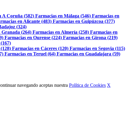
n A Coruña (582)
Farmacias en Málaga (546)
Farmacias en
rmacias en Alicante (483)
Farmacias en Guipúzcoa (377)
Badajoz (324)
 Granada (264)
Farmacias en Almería (258)
Farmacias en
9)
Farmacias en Ourense (224)
Farmacias en Girona (219)
 (167)
 (128)
Farmacias en Cáceres (120)
Farmacias en Segovia (115)
7)
Farmacias en Teruel (64)
Farmacias en Guadalajara (59)
Al continuar navegando aceptas nuestra
Política de Cookies
X