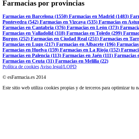
Farmacias por provincias
Farmacias en Barcelona (1550)
Farmacias en Madrid (1483)
Far
Pontevedra (542)
Farmacias en Vizcaya (535)
Farmacias en Astur
Farmacias en Cantabria (376)
Farmacias en León (373)
Farmacia
Farmacias en Valladolid (318)
Farmacias en Toledo (299)
Farmac
Burgos (252)
Farmacias en Ciudad Real (251)
Farmacias en Tarr
Farmacias en Lugo (217)
Farmacias en Albacete (196)
Farmacias
Farmacias en Huelva (159)
Farmacias en La Rioja (152)
Farmaci
Farmacias en Palencia (113)
Farmacias en Jaén (111)
Farmacias e
Farmacias en Ceuta (31)
Farmacias en Melilla (22)
Política de cookies
Aviso legal/LOPD
© esFarmacia.es 2014
Este sitio web utiliza cookies propias y de terceros para optimizar tu 