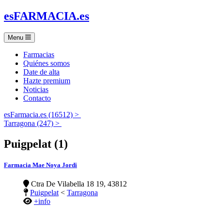
es
FARMACIA
.es
Menu
Farmacias
Quiénes somos
Date de alta
Hazte premium
Noticias
Contacto
esFarmacia.es (16512) >
Tarragona (247) >
Puigpelat (1)
Farmacia Mae Noya Jordi
Ctra De Vilabella 18 19, 43812
Puigpelat
<
Tarragona
+info