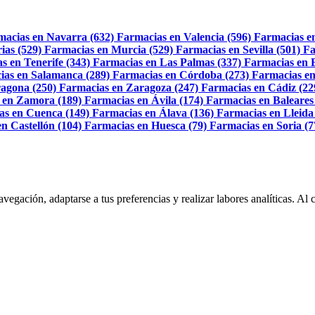
macias en Navarra (632)
Farmacias en Valencia (596)
Farmacias e
ias (529)
Farmacias en Murcia (529)
Farmacias en Sevilla (501)
Fa
s en Tenerife (343)
Farmacias en Las Palmas (337)
Farmacias en 
ias en Salamanca (289)
Farmacias en Córdoba (273)
Farmacias en
agona (250)
Farmacias en Zaragoza (247)
Farmacias en Cádiz (22
 en Zamora (189)
Farmacias en Ávila (174)
Farmacias en Baleares
as en Cuenca (149)
Farmacias en Álava (136)
Farmacias en Lleida
n Castellón (104)
Farmacias en Huesca (79)
Farmacias en Soria (7
navegación, adaptarse a tus preferencias y realizar labores analíticas. 