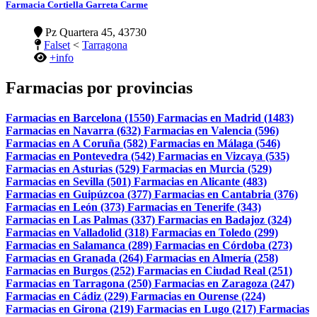
Farmacia Cortiella Garreta Carme
Pz Quartera 45, 43730
Falset
<
Tarragona
+info
Farmacias por provincias
Farmacias en Barcelona (1550)
Farmacias en Madrid (1483)
Farmacias en Navarra (632)
Farmacias en Valencia (596)
Farmacias en A Coruña (582)
Farmacias en Málaga (546)
Farmacias en Pontevedra (542)
Farmacias en Vizcaya (535)
Farmacias en Asturias (529)
Farmacias en Murcia (529)
Farmacias en Sevilla (501)
Farmacias en Alicante (483)
Farmacias en Guipúzcoa (377)
Farmacias en Cantabria (376)
Farmacias en León (373)
Farmacias en Tenerife (343)
Farmacias en Las Palmas (337)
Farmacias en Badajoz (324)
Farmacias en Valladolid (318)
Farmacias en Toledo (299)
Farmacias en Salamanca (289)
Farmacias en Córdoba (273)
Farmacias en Granada (264)
Farmacias en Almería (258)
Farmacias en Burgos (252)
Farmacias en Ciudad Real (251)
Farmacias en Tarragona (250)
Farmacias en Zaragoza (247)
Farmacias en Cádiz (229)
Farmacias en Ourense (224)
Farmacias en Girona (219)
Farmacias en Lugo (217)
Farmacias