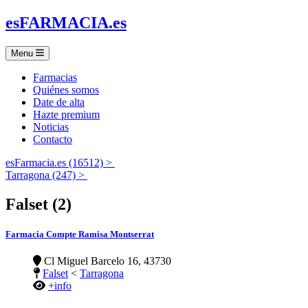
es
FARMACIA
.es
Menu
Farmacias
Quiénes somos
Date de alta
Hazte premium
Noticias
Contacto
esFarmacia.es (16512) >
Tarragona (247) >
Falset (2)
Farmacia Compte Ramisa Montserrat
Cl Miguel Barcelo 16, 43730
Falset
<
Tarragona
+info