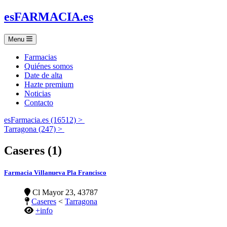
es
FARMACIA
.es
Menu
Farmacias
Quiénes somos
Date de alta
Hazte premium
Noticias
Contacto
esFarmacia.es (16512) >
Tarragona (247) >
Caseres (1)
Farmacia Villanueva Pla Francisco
Cl Mayor 23, 43787
Caseres
<
Tarragona
+info