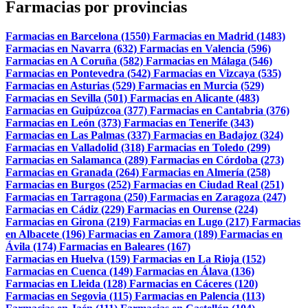
Farmacias por provincias
Farmacias en Barcelona (1550)
Farmacias en Madrid (1483)
Farmacias en Navarra (632)
Farmacias en Valencia (596)
Farmacias en A Coruña (582)
Farmacias en Málaga (546)
Farmacias en Pontevedra (542)
Farmacias en Vizcaya (535)
Farmacias en Asturias (529)
Farmacias en Murcia (529)
Farmacias en Sevilla (501)
Farmacias en Alicante (483)
Farmacias en Guipúzcoa (377)
Farmacias en Cantabria (376)
Farmacias en León (373)
Farmacias en Tenerife (343)
Farmacias en Las Palmas (337)
Farmacias en Badajoz (324)
Farmacias en Valladolid (318)
Farmacias en Toledo (299)
Farmacias en Salamanca (289)
Farmacias en Córdoba (273)
Farmacias en Granada (264)
Farmacias en Almería (258)
Farmacias en Burgos (252)
Farmacias en Ciudad Real (251)
Farmacias en Tarragona (250)
Farmacias en Zaragoza (247)
Farmacias en Cádiz (229)
Farmacias en Ourense (224)
Farmacias en Girona (219)
Farmacias en Lugo (217)
Farmacias
en Albacete (196)
Farmacias en Zamora (189)
Farmacias en
Ávila (174)
Farmacias en Baleares (167)
Farmacias en Huelva (159)
Farmacias en La Rioja (152)
Farmacias en Cuenca (149)
Farmacias en Álava (136)
Farmacias en Lleida (128)
Farmacias en Cáceres (120)
Farmacias en Segovia (115)
Farmacias en Palencia (113)