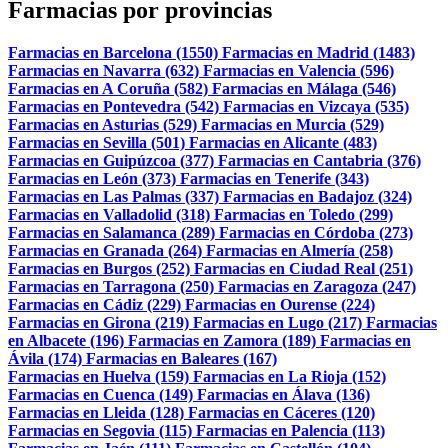
Farmacias por provincias
Farmacias en Barcelona (1550)
Farmacias en Madrid (1483)
Farmacias en Navarra (632)
Farmacias en Valencia (596)
Farmacias en A Coruña (582)
Farmacias en Málaga (546)
Farmacias en Pontevedra (542)
Farmacias en Vizcaya (535)
Farmacias en Asturias (529)
Farmacias en Murcia (529)
Farmacias en Sevilla (501)
Farmacias en Alicante (483)
Farmacias en Guipúzcoa (377)
Farmacias en Cantabria (376)
Farmacias en León (373)
Farmacias en Tenerife (343)
Farmacias en Las Palmas (337)
Farmacias en Badajoz (324)
Farmacias en Valladolid (318)
Farmacias en Toledo (299)
Farmacias en Salamanca (289)
Farmacias en Córdoba (273)
Farmacias en Granada (264)
Farmacias en Almería (258)
Farmacias en Burgos (252)
Farmacias en Ciudad Real (251)
Farmacias en Tarragona (250)
Farmacias en Zaragoza (247)
Farmacias en Cádiz (229)
Farmacias en Ourense (224)
Farmacias en Girona (219)
Farmacias en Lugo (217)
Farmacias
en Albacete (196)
Farmacias en Zamora (189)
Farmacias en
Ávila (174)
Farmacias en Baleares (167)
Farmacias en Huelva (159)
Farmacias en La Rioja (152)
Farmacias en Cuenca (149)
Farmacias en Álava (136)
Farmacias en Lleida (128)
Farmacias en Cáceres (120)
Farmacias en Segovia (115)
Farmacias en Palencia (113)