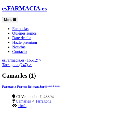
es
FARMACIA
.es
Menu
Farmacias
Quiénes somos
Date de alta
Hazte premium
Noticias
Contacto
esFarmacia.es (16512) >
Tarragona (247) >
Camarles (1)
Farmacia Fortuo Beltran Jordi*******
Cl Veintiocho 7, 43894
Camarles
<
Tarragona
+info