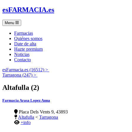
es
FARMACIA
.es
Menu
Farmacias
Quiénes somos
Date de alta
Hazte premium
Noticias
Contacto
esFarmacia.es (16512) >
Tarragona (247) >
Altafulla (2)
Farmacia Arasa Lopez Anna
Placa Dels Vents 9, 43893
Altafulla
<
Tarragona
+info