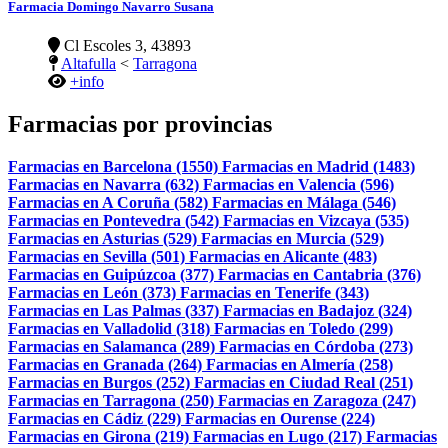
Farmacia Domingo Navarro Susana
Cl Escoles 3, 43893
Altafulla
<
Tarragona
+info
Farmacias por provincias
Farmacias en Barcelona (1550)
Farmacias en Madrid (1483)
Farmacias en Navarra (632)
Farmacias en Valencia (596)
Farmacias en A Coruña (582)
Farmacias en Málaga (546)
Farmacias en Pontevedra (542)
Farmacias en Vizcaya (535)
Farmacias en Asturias (529)
Farmacias en Murcia (529)
Farmacias en Sevilla (501)
Farmacias en Alicante (483)
Farmacias en Guipúzcoa (377)
Farmacias en Cantabria (376)
Farmacias en León (373)
Farmacias en Tenerife (343)
Farmacias en Las Palmas (337)
Farmacias en Badajoz (324)
Farmacias en Valladolid (318)
Farmacias en Toledo (299)
Farmacias en Salamanca (289)
Farmacias en Córdoba (273)
Farmacias en Granada (264)
Farmacias en Almería (258)
Farmacias en Burgos (252)
Farmacias en Ciudad Real (251)
Farmacias en Tarragona (250)
Farmacias en Zaragoza (247)
Farmacias en Cádiz (229)
Farmacias en Ourense (224)
Farmacias en Girona (219)
Farmacias en Lugo (217)
Farmacias