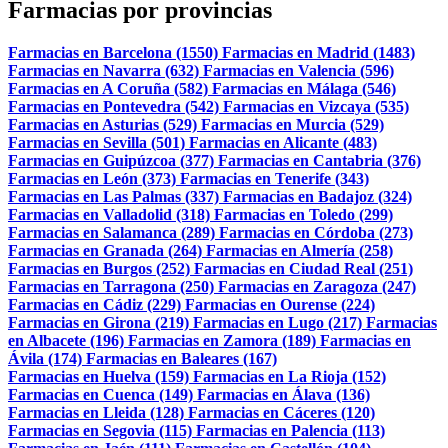
Farmacias por provincias
Farmacias en Barcelona (1550)
Farmacias en Madrid (1483)
Farmacias en Navarra (632)
Farmacias en Valencia (596)
Farmacias en A Coruña (582)
Farmacias en Málaga (546)
Farmacias en Pontevedra (542)
Farmacias en Vizcaya (535)
Farmacias en Asturias (529)
Farmacias en Murcia (529)
Farmacias en Sevilla (501)
Farmacias en Alicante (483)
Farmacias en Guipúzcoa (377)
Farmacias en Cantabria (376)
Farmacias en León (373)
Farmacias en Tenerife (343)
Farmacias en Las Palmas (337)
Farmacias en Badajoz (324)
Farmacias en Valladolid (318)
Farmacias en Toledo (299)
Farmacias en Salamanca (289)
Farmacias en Córdoba (273)
Farmacias en Granada (264)
Farmacias en Almería (258)
Farmacias en Burgos (252)
Farmacias en Ciudad Real (251)
Farmacias en Tarragona (250)
Farmacias en Zaragoza (247)
Farmacias en Cádiz (229)
Farmacias en Ourense (224)
Farmacias en Girona (219)
Farmacias en Lugo (217)
Farmacias
en Albacete (196)
Farmacias en Zamora (189)
Farmacias en
Ávila (174)
Farmacias en Baleares (167)
Farmacias en Huelva (159)
Farmacias en La Rioja (152)
Farmacias en Cuenca (149)
Farmacias en Álava (136)
Farmacias en Lleida (128)
Farmacias en Cáceres (120)
Farmacias en Segovia (115)
Farmacias en Palencia (113)