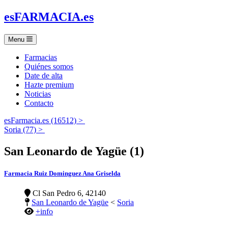
es
FARMACIA
.es
Menu
Farmacias
Quiénes somos
Date de alta
Hazte premium
Noticias
Contacto
esFarmacia.es (16512) >
Soria (77) >
San Leonardo de Yagüe (1)
Farmacia Ruiz Dominguez Ana Griselda
Cl San Pedro 6, 42140
San Leonardo de Yagüe
<
Soria
+info