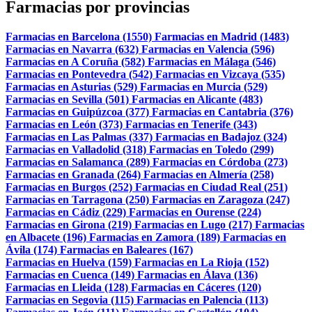
Farmacias por provincias
Farmacias en Barcelona (1550)
Farmacias en Madrid (1483)
Farmacias en Navarra (632)
Farmacias en Valencia (596)
Farmacias en A Coruña (582)
Farmacias en Málaga (546)
Farmacias en Pontevedra (542)
Farmacias en Vizcaya (535)
Farmacias en Asturias (529)
Farmacias en Murcia (529)
Farmacias en Sevilla (501)
Farmacias en Alicante (483)
Farmacias en Guipúzcoa (377)
Farmacias en Cantabria (376)
Farmacias en León (373)
Farmacias en Tenerife (343)
Farmacias en Las Palmas (337)
Farmacias en Badajoz (324)
Farmacias en Valladolid (318)
Farmacias en Toledo (299)
Farmacias en Salamanca (289)
Farmacias en Córdoba (273)
Farmacias en Granada (264)
Farmacias en Almería (258)
Farmacias en Burgos (252)
Farmacias en Ciudad Real (251)
Farmacias en Tarragona (250)
Farmacias en Zaragoza (247)
Farmacias en Cádiz (229)
Farmacias en Ourense (224)
Farmacias en Girona (219)
Farmacias en Lugo (217)
Farmacias
en Albacete (196)
Farmacias en Zamora (189)
Farmacias en
Ávila (174)
Farmacias en Baleares (167)
Farmacias en Huelva (159)
Farmacias en La Rioja (152)
Farmacias en Cuenca (149)
Farmacias en Álava (136)
Farmacias en Lleida (128)
Farmacias en Cáceres (120)
Farmacias en Segovia (115)
Farmacias en Palencia (113)