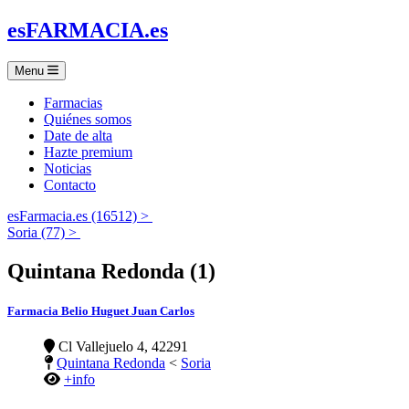
es
FARMACIA
.es
Menu
Farmacias
Quiénes somos
Date de alta
Hazte premium
Noticias
Contacto
esFarmacia.es (16512) >
Soria (77) >
Quintana Redonda (1)
Farmacia Belio Huguet Juan Carlos
Cl Vallejuelo 4, 42291
Quintana Redonda
<
Soria
+info