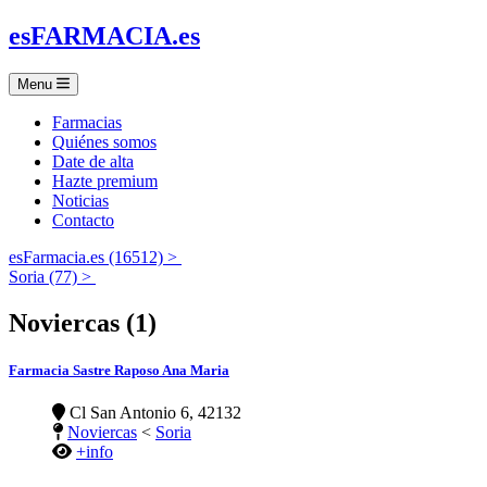
es
FARMACIA
.es
Menu
Farmacias
Quiénes somos
Date de alta
Hazte premium
Noticias
Contacto
esFarmacia.es (16512) >
Soria (77) >
Noviercas (1)
Farmacia Sastre Raposo Ana Maria
Cl San Antonio 6, 42132
Noviercas
<
Soria
+info