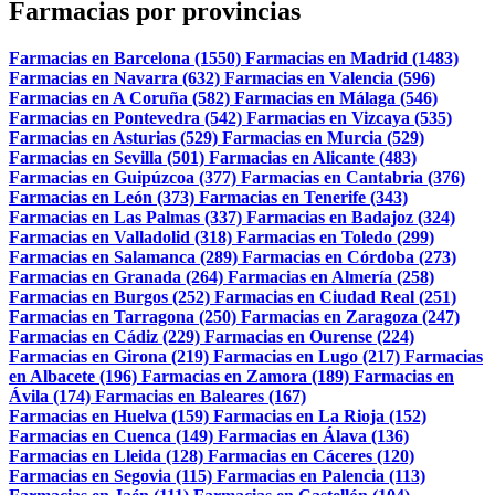
Farmacias por provincias
Farmacias en Barcelona (1550)
Farmacias en Madrid (1483)
Farmacias en Navarra (632)
Farmacias en Valencia (596)
Farmacias en A Coruña (582)
Farmacias en Málaga (546)
Farmacias en Pontevedra (542)
Farmacias en Vizcaya (535)
Farmacias en Asturias (529)
Farmacias en Murcia (529)
Farmacias en Sevilla (501)
Farmacias en Alicante (483)
Farmacias en Guipúzcoa (377)
Farmacias en Cantabria (376)
Farmacias en León (373)
Farmacias en Tenerife (343)
Farmacias en Las Palmas (337)
Farmacias en Badajoz (324)
Farmacias en Valladolid (318)
Farmacias en Toledo (299)
Farmacias en Salamanca (289)
Farmacias en Córdoba (273)
Farmacias en Granada (264)
Farmacias en Almería (258)
Farmacias en Burgos (252)
Farmacias en Ciudad Real (251)
Farmacias en Tarragona (250)
Farmacias en Zaragoza (247)
Farmacias en Cádiz (229)
Farmacias en Ourense (224)
Farmacias en Girona (219)
Farmacias en Lugo (217)
Farmacias
en Albacete (196)
Farmacias en Zamora (189)
Farmacias en
Ávila (174)
Farmacias en Baleares (167)
Farmacias en Huelva (159)
Farmacias en La Rioja (152)
Farmacias en Cuenca (149)
Farmacias en Álava (136)
Farmacias en Lleida (128)
Farmacias en Cáceres (120)
Farmacias en Segovia (115)
Farmacias en Palencia (113)