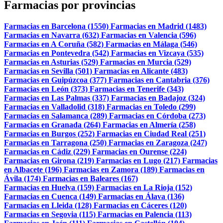
Farmacias por provincias
Farmacias en Barcelona (1550)
Farmacias en Madrid (1483)
Farmacias en Navarra (632)
Farmacias en Valencia (596)
Farmacias en A Coruña (582)
Farmacias en Málaga (546)
Farmacias en Pontevedra (542)
Farmacias en Vizcaya (535)
Farmacias en Asturias (529)
Farmacias en Murcia (529)
Farmacias en Sevilla (501)
Farmacias en Alicante (483)
Farmacias en Guipúzcoa (377)
Farmacias en Cantabria (376)
Farmacias en León (373)
Farmacias en Tenerife (343)
Farmacias en Las Palmas (337)
Farmacias en Badajoz (324)
Farmacias en Valladolid (318)
Farmacias en Toledo (299)
Farmacias en Salamanca (289)
Farmacias en Córdoba (273)
Farmacias en Granada (264)
Farmacias en Almería (258)
Farmacias en Burgos (252)
Farmacias en Ciudad Real (251)
Farmacias en Tarragona (250)
Farmacias en Zaragoza (247)
Farmacias en Cádiz (229)
Farmacias en Ourense (224)
Farmacias en Girona (219)
Farmacias en Lugo (217)
Farmacias
en Albacete (196)
Farmacias en Zamora (189)
Farmacias en
Ávila (174)
Farmacias en Baleares (167)
Farmacias en Huelva (159)
Farmacias en La Rioja (152)
Farmacias en Cuenca (149)
Farmacias en Álava (136)
Farmacias en Lleida (128)
Farmacias en Cáceres (120)
Farmacias en Segovia (115)
Farmacias en Palencia (113)