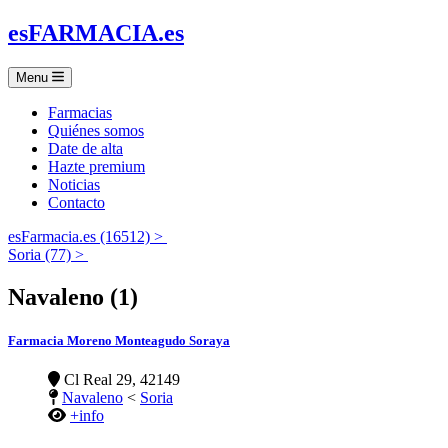
es
FARMACIA
.es
Menu
Farmacias
Quiénes somos
Date de alta
Hazte premium
Noticias
Contacto
esFarmacia.es (16512) >
Soria (77) >
Navaleno (1)
Farmacia Moreno Monteagudo Soraya
Cl Real 29, 42149
Navaleno
<
Soria
+info