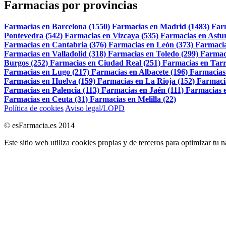
Farmacias por provincias
Farmacias en Barcelona (1550)
Farmacias en Madrid (1483)
Far
Pontevedra (542)
Farmacias en Vizcaya (535)
Farmacias en Astur
Farmacias en Cantabria (376)
Farmacias en León (373)
Farmacia
Farmacias en Valladolid (318)
Farmacias en Toledo (299)
Farmac
Burgos (252)
Farmacias en Ciudad Real (251)
Farmacias en Tarr
Farmacias en Lugo (217)
Farmacias en Albacete (196)
Farmacias
Farmacias en Huelva (159)
Farmacias en La Rioja (152)
Farmaci
Farmacias en Palencia (113)
Farmacias en Jaén (111)
Farmacias e
Farmacias en Ceuta (31)
Farmacias en Melilla (22)
Política de cookies
Aviso legal/LOPD
© esFarmacia.es 2014
Este sitio web utiliza cookies propias y de terceros para optimizar tu 