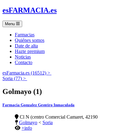
es
FARMACIA
.es
Menu
Farmacias
Quiénes somos
Date de alta
Hazte premium
Noticias
Contacto
esFarmacia.es (16512) >
Soria (77) >
Golmayo (1)
Farmacia Gonzalez Gesteiro Inmaculada
Cl N (centro Comercial Camaret, 42190
Golmayo
<
Soria
+info