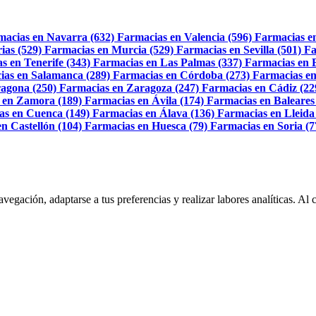
macias en Navarra (632)
Farmacias en Valencia (596)
Farmacias e
ias (529)
Farmacias en Murcia (529)
Farmacias en Sevilla (501)
Fa
s en Tenerife (343)
Farmacias en Las Palmas (337)
Farmacias en 
ias en Salamanca (289)
Farmacias en Córdoba (273)
Farmacias en
agona (250)
Farmacias en Zaragoza (247)
Farmacias en Cádiz (22
 en Zamora (189)
Farmacias en Ávila (174)
Farmacias en Baleares
as en Cuenca (149)
Farmacias en Álava (136)
Farmacias en Lleida
n Castellón (104)
Farmacias en Huesca (79)
Farmacias en Soria (7
navegación, adaptarse a tus preferencias y realizar labores analíticas. 