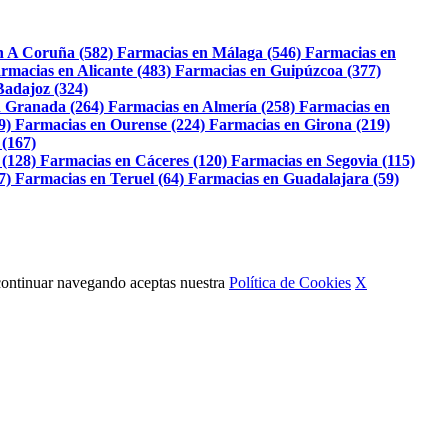
n A Coruña (582)
Farmacias en Málaga (546)
Farmacias en
rmacias en Alicante (483)
Farmacias en Guipúzcoa (377)
Badajoz (324)
 Granada (264)
Farmacias en Almería (258)
Farmacias en
9)
Farmacias en Ourense (224)
Farmacias en Girona (219)
 (167)
 (128)
Farmacias en Cáceres (120)
Farmacias en Segovia (115)
7)
Farmacias en Teruel (64)
Farmacias en Guadalajara (59)
Al continuar navegando aceptas nuestra
Política de Cookies
X