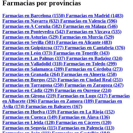
Farmacias por provincias
Farmacias en Barcelona (1550)
Farmacias en Madrid (1483)
Farmacias en Navarra (632)
Farmacias en Valencia (596)
Farmacias en A Coruña (582)
Farmacias en Málaga (546)
Farmacias en Pontevedra (542)
Farmacias en Vizcaya (535)
Farmacias en Asturias (529)
Farmacias en Murcia (529)
Farmacias en Sevilla (501)
Farmacias en Alicante (483)
Farmacias en Guipúzcoa (377)
Farmacias en Cantabria (376)
Farmacias en León (373)
Farmacias en Tenerife (343)
Farmacias en Las Palmas (337)
Farmacias en Badajoz (324)
Farmacias en Valladolid (318)
Farmacias en Toledo (299)
Farmacias en Salamanca (289)
Farmacias en Córdoba (273)
Farmacias en Granada (264)
Farmacias en Almería (258)
Farmacias en Burgos (252)
Farmacias en Ciudad Real (251)
Farmacias en Tarragona (250)
Farmacias en Zaragoza (247)
Farmacias en Cádiz (229)
Farmacias en Ourense (224)
Farmacias en Girona (219)
Farmacias en Lugo (217)
Farmacias
en Albacete (196)
Farmacias en Zamora (189)
Farmacias en
Ávila (174)
Farmacias en Baleares (167)
Farmacias en Huelva (159)
Farmacias en La Rioja (152)
Farmacias en Cuenca (149)
Farmacias en Álava (136)
Farmacias en Lleida (128)
Farmacias en Cáceres (120)
Farmacias en Segovia (115)
Farmacias en Palencia (113)