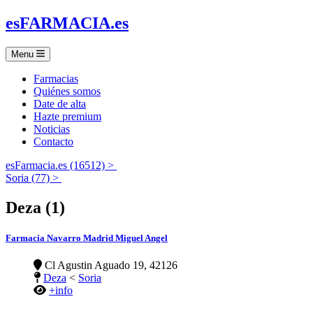
es
FARMACIA
.es
Menu
Farmacias
Quiénes somos
Date de alta
Hazte premium
Noticias
Contacto
esFarmacia.es (16512) >
Soria (77) >
Deza (1)
Farmacia Navarro Madrid Miguel Angel
Cl Agustin Aguado 19, 42126
Deza
<
Soria
+info