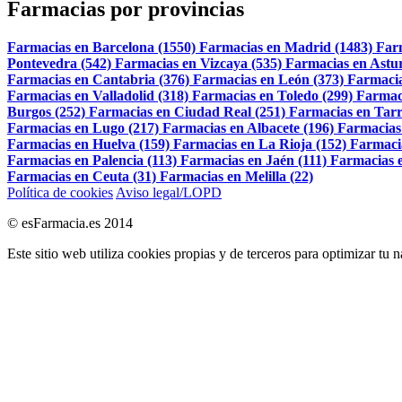
Farmacias por provincias
Farmacias en Barcelona (1550)
Farmacias en Madrid (1483)
Far
Pontevedra (542)
Farmacias en Vizcaya (535)
Farmacias en Astur
Farmacias en Cantabria (376)
Farmacias en León (373)
Farmacia
Farmacias en Valladolid (318)
Farmacias en Toledo (299)
Farmac
Burgos (252)
Farmacias en Ciudad Real (251)
Farmacias en Tarr
Farmacias en Lugo (217)
Farmacias en Albacete (196)
Farmacias
Farmacias en Huelva (159)
Farmacias en La Rioja (152)
Farmaci
Farmacias en Palencia (113)
Farmacias en Jaén (111)
Farmacias e
Farmacias en Ceuta (31)
Farmacias en Melilla (22)
Política de cookies
Aviso legal/LOPD
© esFarmacia.es 2014
Este sitio web utiliza cookies propias y de terceros para optimizar tu 