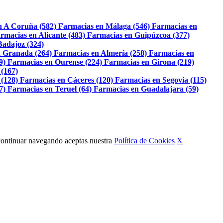
n A Coruña (582)
Farmacias en Málaga (546)
Farmacias en
rmacias en Alicante (483)
Farmacias en Guipúzcoa (377)
Badajoz (324)
 Granada (264)
Farmacias en Almería (258)
Farmacias en
9)
Farmacias en Ourense (224)
Farmacias en Girona (219)
 (167)
 (128)
Farmacias en Cáceres (120)
Farmacias en Segovia (115)
7)
Farmacias en Teruel (64)
Farmacias en Guadalajara (59)
Al continuar navegando aceptas nuestra
Política de Cookies
X