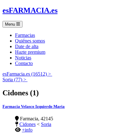
es
FARMACIA
.es
Menu
Farmacias
Quiénes somos
Date de alta
Hazte premium
Noticias
Contacto
esFarmacia.es (16512) >
Soria (77) >
Cidones (1)
Farmacia Velasco Izquierdo Maria
Farmacia, 42145
Cidones
<
Soria
+info