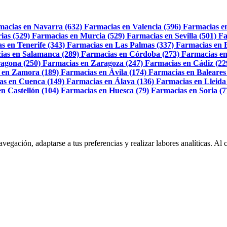
macias en Navarra (632)
Farmacias en Valencia (596)
Farmacias e
ias (529)
Farmacias en Murcia (529)
Farmacias en Sevilla (501)
Fa
s en Tenerife (343)
Farmacias en Las Palmas (337)
Farmacias en 
ias en Salamanca (289)
Farmacias en Córdoba (273)
Farmacias en
agona (250)
Farmacias en Zaragoza (247)
Farmacias en Cádiz (22
 en Zamora (189)
Farmacias en Ávila (174)
Farmacias en Baleares
as en Cuenca (149)
Farmacias en Álava (136)
Farmacias en Lleida
n Castellón (104)
Farmacias en Huesca (79)
Farmacias en Soria (7
navegación, adaptarse a tus preferencias y realizar labores analíticas. 