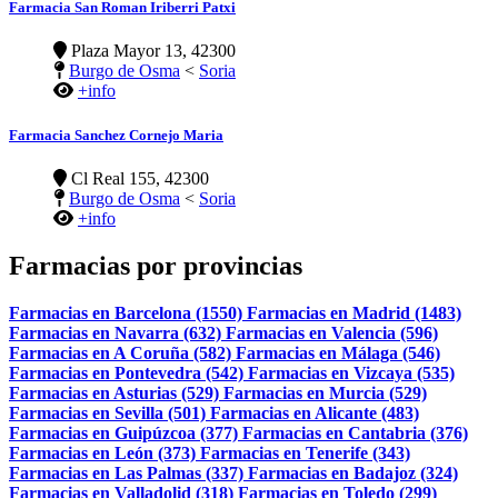
Farmacia San Roman Iriberri Patxi
Plaza Mayor 13, 42300
Burgo de Osma
<
Soria
+info
Farmacia Sanchez Cornejo Maria
Cl Real 155, 42300
Burgo de Osma
<
Soria
+info
Farmacias por provincias
Farmacias en Barcelona (1550)
Farmacias en Madrid (1483)
Farmacias en Navarra (632)
Farmacias en Valencia (596)
Farmacias en A Coruña (582)
Farmacias en Málaga (546)
Farmacias en Pontevedra (542)
Farmacias en Vizcaya (535)
Farmacias en Asturias (529)
Farmacias en Murcia (529)
Farmacias en Sevilla (501)
Farmacias en Alicante (483)
Farmacias en Guipúzcoa (377)
Farmacias en Cantabria (376)
Farmacias en León (373)
Farmacias en Tenerife (343)
Farmacias en Las Palmas (337)
Farmacias en Badajoz (324)
Farmacias en Valladolid (318)
Farmacias en Toledo (299)