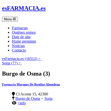
es
FARMACIA
.es
Menu
Farmacias
Quiénes somos
Date de alta
Hazte premium
Noticias
Contacto
esFarmacia.es (16512) >
Soria (77) >
Burgo de Osma (3)
Farmacia Marques De Bonifaz Almudena
Cl Acosta 15, 42300
Burgo de Osma
<
Soria
+info