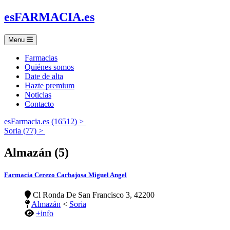
es
FARMACIA
.es
Menu
Farmacias
Quiénes somos
Date de alta
Hazte premium
Noticias
Contacto
esFarmacia.es (16512) >
Soria (77) >
Almazán (5)
Farmacia Cerezo Carbajosa Miguel Angel
Cl Ronda De San Francisco 3, 42200
Almazán
<
Soria
+info