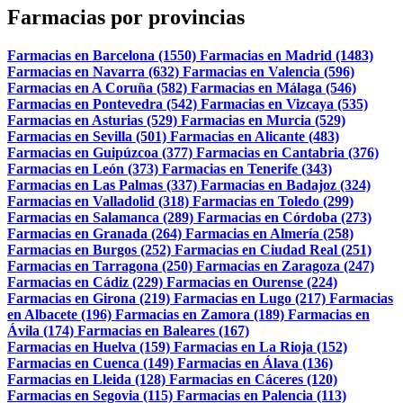
Farmacias por provincias
Farmacias en Barcelona (1550)
Farmacias en Madrid (1483)
Farmacias en Navarra (632)
Farmacias en Valencia (596)
Farmacias en A Coruña (582)
Farmacias en Málaga (546)
Farmacias en Pontevedra (542)
Farmacias en Vizcaya (535)
Farmacias en Asturias (529)
Farmacias en Murcia (529)
Farmacias en Sevilla (501)
Farmacias en Alicante (483)
Farmacias en Guipúzcoa (377)
Farmacias en Cantabria (376)
Farmacias en León (373)
Farmacias en Tenerife (343)
Farmacias en Las Palmas (337)
Farmacias en Badajoz (324)
Farmacias en Valladolid (318)
Farmacias en Toledo (299)
Farmacias en Salamanca (289)
Farmacias en Córdoba (273)
Farmacias en Granada (264)
Farmacias en Almería (258)
Farmacias en Burgos (252)
Farmacias en Ciudad Real (251)
Farmacias en Tarragona (250)
Farmacias en Zaragoza (247)
Farmacias en Cádiz (229)
Farmacias en Ourense (224)
Farmacias en Girona (219)
Farmacias en Lugo (217)
Farmacias
en Albacete (196)
Farmacias en Zamora (189)
Farmacias en
Ávila (174)
Farmacias en Baleares (167)
Farmacias en Huelva (159)
Farmacias en La Rioja (152)
Farmacias en Cuenca (149)
Farmacias en Álava (136)
Farmacias en Lleida (128)
Farmacias en Cáceres (120)
Farmacias en Segovia (115)
Farmacias en Palencia (113)