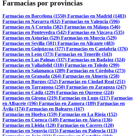
Farmacias por provincias
Farmacias en Barcelona (1550)
Farmacias en Madrid (1483)
Farmacias en Navarra (632)
Farmacias en Valencia (596)
Farmacias en A Coruña (582)
Farmacias en Málaga (546)
Farmacias en Pontevedra (542)
Farmacias en Vizcaya (535)
Farmacias en Asturias (529)
Farmacias en Murcia (529)
Farmacias en Sevilla (501)
Farmacias en Alicante (483)
Farmacias en Guipúzcoa (377)
Farmacias en Cantabria (376)
Farmacias en León (373)
Farmacias en Tenerife (343)
Farmacias en Las Palmas (337)
Farmacias en Badajoz (324)
Farmacias en Valladolid (318)
Farmacias en Toledo (299)
Farmacias en Salamanca (289)
Farmacias en Córdoba (273)
Farmacias en Granada (264)
Farmacias en Almería (258)
Farmacias en Burgos (252)
Farmacias en Ciudad Real (251)
Farmacias en Tarragona (250)
Farmacias en Zaragoza (247)
Farmacias en Cádiz (229)
Farmacias en Ourense (224)
Farmacias en Girona (219)
Farmacias en Lugo (217)
Farmacias
en Albacete (196)
Farmacias en Zamora (189)
Farmacias en
Ávila (174)
Farmacias en Baleares (167)
Farmacias en Huelva (159)
Farmacias en La Rioja (152)
Farmacias en Cuenca (149)
Farmacias en Álava (136)
Farmacias en Lleida (128)
Farmacias en Cáceres (120)
Farmacias en Segovia (115)
Farmacias en Palencia (113)