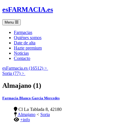
es
FARMACIA
.es
Menu
Farmacias
Quiénes somos
Date de alta
Hazte premium
Noticias
Contacto
esFarmacia.es (16512) >
Soria (77) >
Almajano (1)
Farmacia Blanco Garcia Mercedes
Cl La Tablada 8, 42180
Almajano
<
Soria
+info