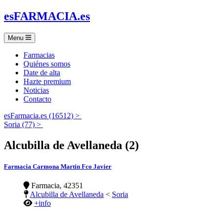
es
FARMACIA
.es
Menu
Farmacias
Quiénes somos
Date de alta
Hazte premium
Noticias
Contacto
esFarmacia.es (16512) >
Soria (77) >
Alcubilla de Avellaneda (2)
Farmacia Carmona Martin Fco Javier
Farmacia, 42351
Alcubilla de Avellaneda
<
Soria
+info