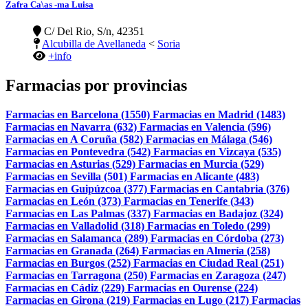
Zafra Ca\as -ma Luisa
C/ Del Rio, S/n, 42351
Alcubilla de Avellaneda
<
Soria
+info
Farmacias por provincias
Farmacias en Barcelona (1550)
Farmacias en Madrid (1483)
Farmacias en Navarra (632)
Farmacias en Valencia (596)
Farmacias en A Coruña (582)
Farmacias en Málaga (546)
Farmacias en Pontevedra (542)
Farmacias en Vizcaya (535)
Farmacias en Asturias (529)
Farmacias en Murcia (529)
Farmacias en Sevilla (501)
Farmacias en Alicante (483)
Farmacias en Guipúzcoa (377)
Farmacias en Cantabria (376)
Farmacias en León (373)
Farmacias en Tenerife (343)
Farmacias en Las Palmas (337)
Farmacias en Badajoz (324)
Farmacias en Valladolid (318)
Farmacias en Toledo (299)
Farmacias en Salamanca (289)
Farmacias en Córdoba (273)
Farmacias en Granada (264)
Farmacias en Almería (258)
Farmacias en Burgos (252)
Farmacias en Ciudad Real (251)
Farmacias en Tarragona (250)
Farmacias en Zaragoza (247)
Farmacias en Cádiz (229)
Farmacias en Ourense (224)
Farmacias en Girona (219)
Farmacias en Lugo (217)
Farmacias