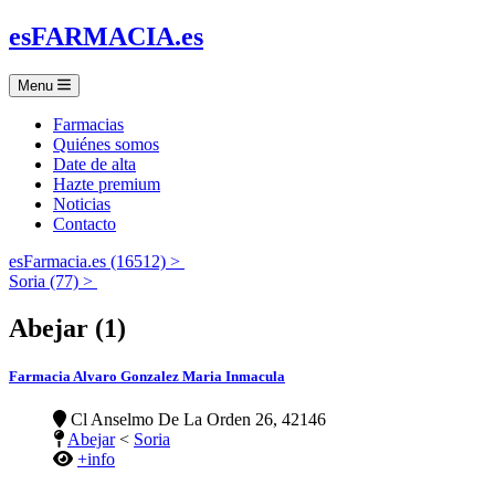
es
FARMACIA
.es
Menu
Farmacias
Quiénes somos
Date de alta
Hazte premium
Noticias
Contacto
esFarmacia.es (16512) >
Soria (77) >
Abejar (1)
Farmacia Alvaro Gonzalez Maria Inmacula
Cl Anselmo De La Orden 26, 42146
Abejar
<
Soria
+info