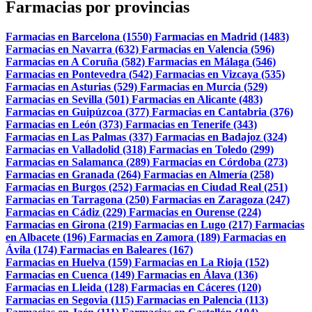
Farmacias por provincias
Farmacias en Barcelona (1550)
Farmacias en Madrid (1483)
Farmacias en Navarra (632)
Farmacias en Valencia (596)
Farmacias en A Coruña (582)
Farmacias en Málaga (546)
Farmacias en Pontevedra (542)
Farmacias en Vizcaya (535)
Farmacias en Asturias (529)
Farmacias en Murcia (529)
Farmacias en Sevilla (501)
Farmacias en Alicante (483)
Farmacias en Guipúzcoa (377)
Farmacias en Cantabria (376)
Farmacias en León (373)
Farmacias en Tenerife (343)
Farmacias en Las Palmas (337)
Farmacias en Badajoz (324)
Farmacias en Valladolid (318)
Farmacias en Toledo (299)
Farmacias en Salamanca (289)
Farmacias en Córdoba (273)
Farmacias en Granada (264)
Farmacias en Almería (258)
Farmacias en Burgos (252)
Farmacias en Ciudad Real (251)
Farmacias en Tarragona (250)
Farmacias en Zaragoza (247)
Farmacias en Cádiz (229)
Farmacias en Ourense (224)
Farmacias en Girona (219)
Farmacias en Lugo (217)
Farmacias
en Albacete (196)
Farmacias en Zamora (189)
Farmacias en
Ávila (174)
Farmacias en Baleares (167)
Farmacias en Huelva (159)
Farmacias en La Rioja (152)
Farmacias en Cuenca (149)
Farmacias en Álava (136)
Farmacias en Lleida (128)
Farmacias en Cáceres (120)
Farmacias en Segovia (115)
Farmacias en Palencia (113)