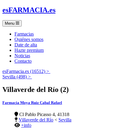
es
FARMACIA
.es
Menu
Farmacias
Quiénes somos
Date de alta
Hazte premium
Noticias
Contacto
esFarmacia.es (16512) >
Sevilla (498) >
Villaverde del Río (2)
Farmacia Moya Ruiz Cabal Rafael
Cl Pablo Picasso 4, 41318
Villaverde del Río
<
Sevilla
+info