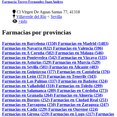
Farmacia Torres Fernandez Juan Andres
Cl Virgen De Aguas Santas 77, 41318
Villaverde del Río
<
Sevilla
+info
Farmacias por provincias
Farmacias en Barcelona (1550)
Farmacias en Madrid (1483)
Farmacias en Navarra (632)
Farmacias en Valencia (596)
Farmacias en A Coruña (582)
Farmacias en Málaga (546)
Farmacias en Pontevedra (542)
Farmacias en Vizcaya (535)
Farmacias en Asturias (529)
Farmacias en Murcia (529)
Farmacias en Sevilla (501)
Farmacias en Alicante (483)
Farmacias en Guipúzcoa (377)
Farmacias en Cantabria (376)
Farmacias en León (373)
Farmacias en Tenerife (343)
Farmacias en Las Palmas (337)
Farmacias en Badajoz (324)
Farmacias en Valladolid (318)
Farmacias en Toledo (299)
Farmacias en Salamanca (289)
Farmacias en Córdoba (273)
Farmacias en Granada (264)
Farmacias en Almería (258)
Farmacias en Burgos (252)
Farmacias en Ciudad Real (251)
Farmacias en Tarragona (250)
Farmacias en Zaragoza (247)
Farmacias en Cádiz (229)
Farmacias en Ourense (224)
Farmacias en Girona (219)
Farmacias en Lugo (217)
Farmacias