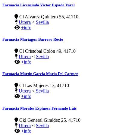
Farmacia Licenciado Victor Espada Varel
Cl Alvarez Quintero 55, 41710
Utrera
<
Sevilla
+info
Farmacia Martagon Barrero Rocio
Cl Cristobal Colon 49, 41710
Utrera
<
Sevilla
+info
Farmacia Martin Garcia Maria Del Carmen
Cl Las Mujeres 13, 41710
Utrera
<
Sevilla
+info
Farmacia Morales Espinosa Fernando Luis
Ckl General Giraldez 25, 41710
Utrera
<
Sevilla
+info