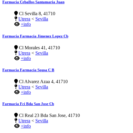
Farmacia Ceballos Santamaria Juan
Cl Sevilla 8, 41710
Utrera
<
Sevilla
+info
Farmacia Farmacia Jimenez Lopez Cb
Cl Morales 41, 41710
Utrera
<
Sevilla
+info
Farmacia Farmacia Sousa C B
Cl Alvarez Azaa 4, 41710
Utrera
<
Sevilla
+info
Farmacia Fci Bda San Jose Cb
Cl Real 23 Bda San Jose, 41710
Utrera
<
Sevilla
+info