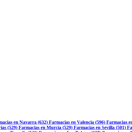
macias en Navarra (632)
Farmacias en Valencia (596)
Farmacias e
ias (529)
Farmacias en Murcia (529)
Farmacias en Sevilla (501)
Fa