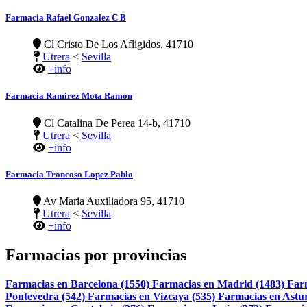
Farmacia Rafael Gonzalez C B
Cl Cristo De Los Afligidos, 41710
Utrera
<
Sevilla
+info
Farmacia Ramirez Mota Ramon
Cl Catalina De Perea 14-b, 41710
Utrera
<
Sevilla
+info
Farmacia Troncoso Lopez Pablo
Av Maria Auxiliadora 95, 41710
Utrera
<
Sevilla
+info
Farmacias por provincias
Farmacias en Barcelona (1550)
Farmacias en Madrid (1483)
Far
Pontevedra (542)
Farmacias en Vizcaya (535)
Farmacias en Astur