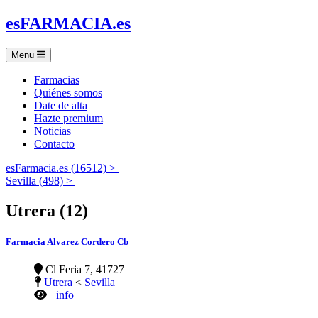
es
FARMACIA
.es
Menu
Farmacias
Quiénes somos
Date de alta
Hazte premium
Noticias
Contacto
esFarmacia.es (16512) >
Sevilla (498) >
Utrera (12)
Farmacia Alvarez Cordero Cb
Cl Feria 7, 41727
Utrera
<
Sevilla
+info