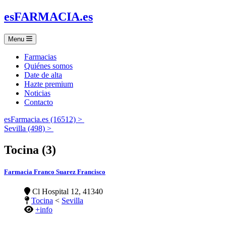
es
FARMACIA
.es
Menu
Farmacias
Quiénes somos
Date de alta
Hazte premium
Noticias
Contacto
esFarmacia.es (16512) >
Sevilla (498) >
Tocina (3)
Farmacia Franco Suarez Francisco
Cl Hospital 12, 41340
Tocina
<
Sevilla
+info