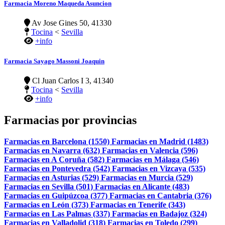
Farmacia Moreno Maqueda Asuncion
Av Jose Gines 50, 41330
Tocina
<
Sevilla
+info
Farmacia Sayago Massoni Joaquin
Cl Juan Carlos I 3, 41340
Tocina
<
Sevilla
+info
Farmacias por provincias
Farmacias en Barcelona (1550)
Farmacias en Madrid (1483)
Farmacias en Navarra (632)
Farmacias en Valencia (596)
Farmacias en A Coruña (582)
Farmacias en Málaga (546)
Farmacias en Pontevedra (542)
Farmacias en Vizcaya (535)
Farmacias en Asturias (529)
Farmacias en Murcia (529)
Farmacias en Sevilla (501)
Farmacias en Alicante (483)
Farmacias en Guipúzcoa (377)
Farmacias en Cantabria (376)
Farmacias en León (373)
Farmacias en Tenerife (343)
Farmacias en Las Palmas (337)
Farmacias en Badajoz (324)
Farmacias en Valladolid (318)
Farmacias en Toledo (299)