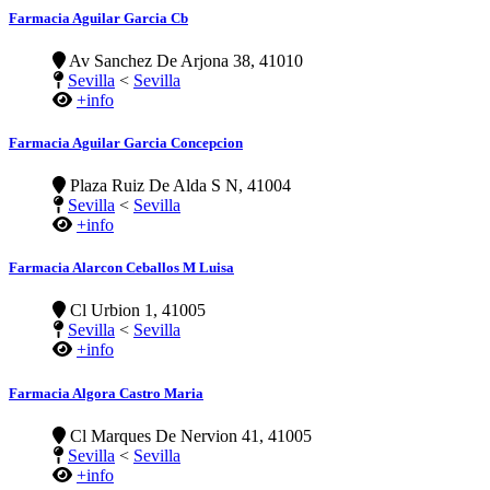
Farmacia Aguilar Garcia Cb
Av Sanchez De Arjona 38, 41010
Sevilla
<
Sevilla
+info
Farmacia Aguilar Garcia Concepcion
Plaza Ruiz De Alda S N, 41004
Sevilla
<
Sevilla
+info
Farmacia Alarcon Ceballos M Luisa
Cl Urbion 1, 41005
Sevilla
<
Sevilla
+info
Farmacia Algora Castro Maria
Cl Marques De Nervion 41, 41005
Sevilla
<
Sevilla
+info