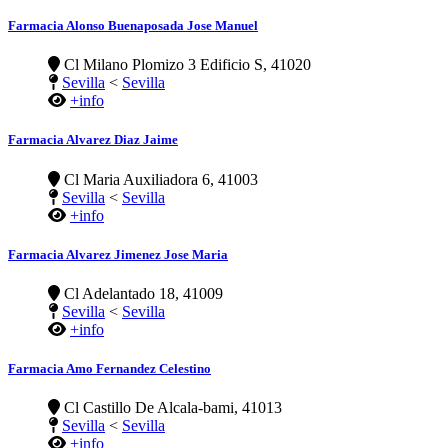
Farmacia Alonso Buenaposada Jose Manuel
Cl Milano Plomizo 3 Edificio S, 41020
Sevilla
<
Sevilla
+info
Farmacia Alvarez Diaz Jaime
Cl Maria Auxiliadora 6, 41003
Sevilla
<
Sevilla
+info
Farmacia Alvarez Jimenez Jose Maria
Cl Adelantado 18, 41009
Sevilla
<
Sevilla
+info
Farmacia Amo Fernandez Celestino
Cl Castillo De Alcala-bami, 41013
Sevilla
<
Sevilla
+info