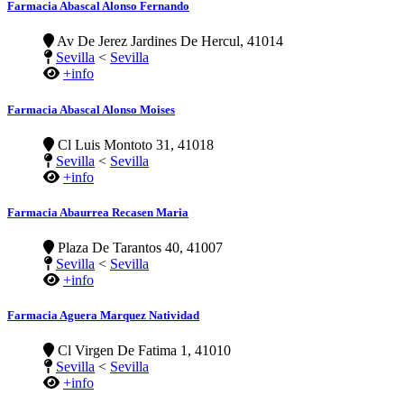
Farmacia Abascal Alonso Fernando
Av De Jerez Jardines De Hercul, 41014
Sevilla
<
Sevilla
+info
Farmacia Abascal Alonso Moises
Cl Luis Montoto 31, 41018
Sevilla
<
Sevilla
+info
Farmacia Abaurrea Recasen Maria
Plaza De Tarantos 40, 41007
Sevilla
<
Sevilla
+info
Farmacia Aguera Marquez Natividad
Cl Virgen De Fatima 1, 41010
Sevilla
<
Sevilla
+info