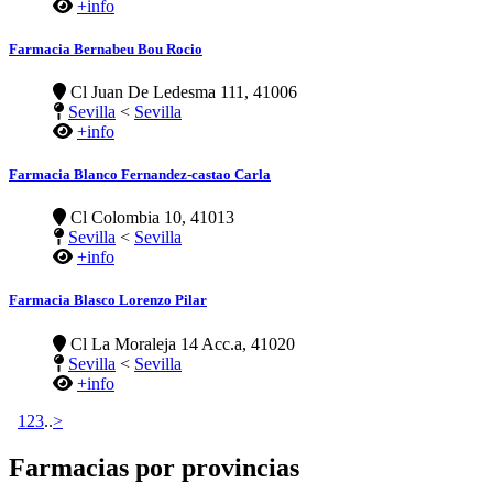
+info
Farmacia Bernabeu Bou Rocio
Cl Juan De Ledesma 111, 41006
Sevilla
<
Sevilla
+info
Farmacia Blanco Fernandez-castao Carla
Cl Colombia 10, 41013
Sevilla
<
Sevilla
+info
Farmacia Blasco Lorenzo Pilar
Cl La Moraleja 14 Acc.a, 41020
Sevilla
<
Sevilla
+info
1
2
3
..
>
Farmacias por provincias