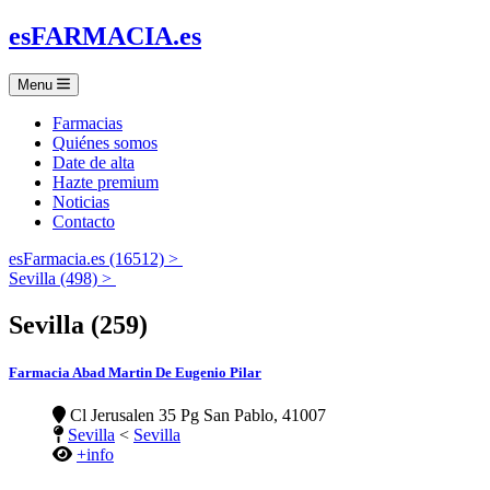
es
FARMACIA
.es
Menu
Farmacias
Quiénes somos
Date de alta
Hazte premium
Noticias
Contacto
esFarmacia.es (16512) >
Sevilla (498) >
Sevilla (259)
Farmacia Abad Martin De Eugenio Pilar
Cl Jerusalen 35 Pg San Pablo, 41007
Sevilla
<
Sevilla
+info