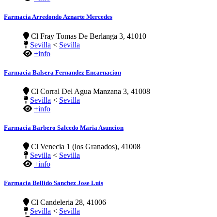
Farmacia Arredondo Aznarte Mercedes
Cl Fray Tomas De Berlanga 3, 41010
Sevilla
<
Sevilla
+info
Farmacia Balsera Fernandez Encarnacion
Cl Corral Del Agua Manzana 3, 41008
Sevilla
<
Sevilla
+info
Farmacia Barbero Salcedo Maria Asuncion
Cl Venecia 1 (los Granados), 41008
Sevilla
<
Sevilla
+info
Farmacia Bellido Sanchez Jose Luis
Cl Candeleria 28, 41006
Sevilla
<
Sevilla