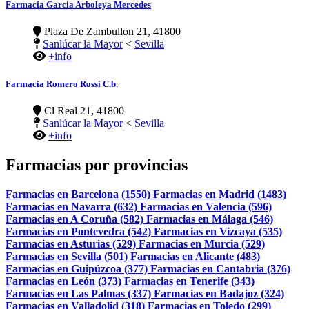
Farmacia Garcia Arboleya Mercedes
Plaza De Zambullon 21, 41800
Sanlúcar la Mayor
<
Sevilla
+info
Farmacia Romero Rossi C.b.
Cl Real 21, 41800
Sanlúcar la Mayor
<
Sevilla
+info
Farmacias por provincias
Farmacias en Barcelona (1550)
Farmacias en Madrid (1483)
Farmacias en Navarra (632)
Farmacias en Valencia (596)
Farmacias en A Coruña (582)
Farmacias en Málaga (546)
Farmacias en Pontevedra (542)
Farmacias en Vizcaya (535)
Farmacias en Asturias (529)
Farmacias en Murcia (529)
Farmacias en Sevilla (501)
Farmacias en Alicante (483)
Farmacias en Guipúzcoa (377)
Farmacias en Cantabria (376)
Farmacias en León (373)
Farmacias en Tenerife (343)
Farmacias en Las Palmas (337)
Farmacias en Badajoz (324)
Farmacias en Valladolid (318)
Farmacias en Toledo (299)