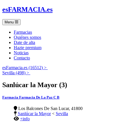
es
FARMACIA
.es
Menu
Farmacias
Quiénes somos
Date de alta
Hazte premium
Noticias
Contacto
esFarmacia.es (16512) >
Sevilla (498) >
Sanlúcar la Mayor (3)
Farmacia Farmacia De La Paz C B
Los Balcones De San Lucar, 41800
Sanlúcar la Mayor
<
Sevilla
+info