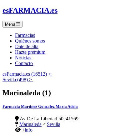
es
FARMACIA
.es
Menu
Farmacias
Quiénes somos
Date de alta
Hazte premium
Noticias
Contacto
esFarmacia.es (16512) >
Sevilla (498) >
Marinaleda (1)
Farmacia Martinez Gonzalez Maria Adela
Av De La Libertad 50, 41569
Marinaleda
<
Sevilla
+info