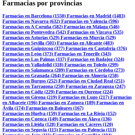
Farmacias por provincias
Farmacias en Barcelona (1550)
Farmacias en Madrid (1483)
Farmacias en Navarra (632)
Farmacias en Valencia (596)
Farmacias en A Coruña (582)
Farmacias en Málaga (546)
Farmacias en Pontevedra (542)
Farmacias en Vizcaya (535)
Farmacias en Asturias (529)
Farmacias en Murcia (529)
Farmacias en Sevilla (501)
Farmacias en Alicante (483)
Farmacias en Guipúzcoa (377)
Farmacias en Cantabria (376)
Farmacias en León (373)
Farmacias en Tenerife (343)
Farmacias en Las Palmas (337)
Farmacias en Badajoz (324)
Farmacias en Valladolid (318)
Farmacias en Toledo (299)
Farmacias en Salamanca (289)
Farmacias en Córdoba (273)
Farmacias en Granada (264)
Farmacias en Almería (258)
Farmacias en Burgos (252)
Farmacias en Ciudad Real (251)
Farmacias en Tarragona (250)
Farmacias en Zaragoza (247)
Farmacias en Cádiz (229)
Farmacias en Ourense (224)
Farmacias en Girona (219)
Farmacias en Lugo (217)
Farmacias
en Albacete (196)
Farmacias en Zamora (189)
Farmacias en
Ávila (174)
Farmacias en Baleares (167)
Farmacias en Huelva (159)
Farmacias en La Rioja (152)
Farmacias en Cuenca (149)
Farmacias en Álava (136)
Farmacias en Lleida (128)
Farmacias en Cáceres (120)
Farmacias en Segovia (115)
Farmacias en Palencia (113)