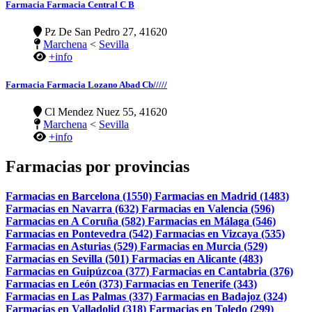
Farmacia Farmacia Central C B
Pz De San Pedro 27, 41620
Marchena
<
Sevilla
+info
Farmacia Farmacia Lozano Abad Cb/////
Cl Mendez Nuez 55, 41620
Marchena
<
Sevilla
+info
Farmacias por provincias
Farmacias en Barcelona (1550)
Farmacias en Madrid (1483)
Farmacias en Navarra (632)
Farmacias en Valencia (596)
Farmacias en A Coruña (582)
Farmacias en Málaga (546)
Farmacias en Pontevedra (542)
Farmacias en Vizcaya (535)
Farmacias en Asturias (529)
Farmacias en Murcia (529)
Farmacias en Sevilla (501)
Farmacias en Alicante (483)
Farmacias en Guipúzcoa (377)
Farmacias en Cantabria (376)
Farmacias en León (373)
Farmacias en Tenerife (343)
Farmacias en Las Palmas (337)
Farmacias en Badajoz (324)
Farmacias en Valladolid (318)
Farmacias en Toledo (299)