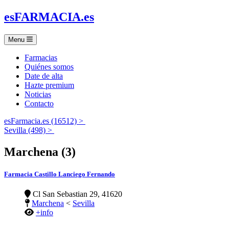
es
FARMACIA
.es
Menu
Farmacias
Quiénes somos
Date de alta
Hazte premium
Noticias
Contacto
esFarmacia.es (16512) >
Sevilla (498) >
Marchena (3)
Farmacia Castillo Lanciego Fernando
Cl San Sebastian 29, 41620
Marchena
<
Sevilla
+info