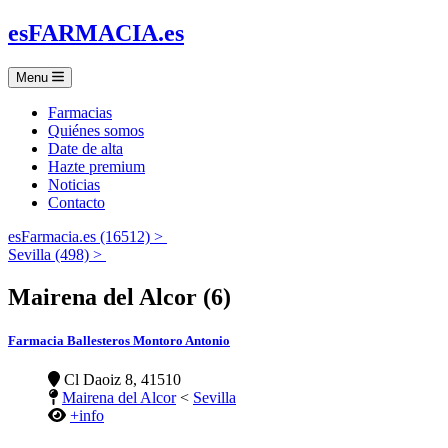
es
FARMACIA
.es
Menu
Farmacias
Quiénes somos
Date de alta
Hazte premium
Noticias
Contacto
esFarmacia.es (16512) >
Sevilla (498) >
Mairena del Alcor (6)
Farmacia Ballesteros Montoro Antonio
Cl Daoiz 8, 41510
Mairena del Alcor
<
Sevilla
+info