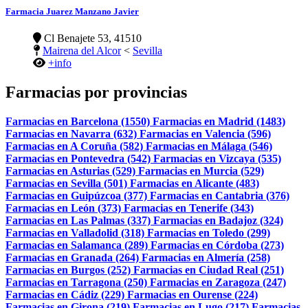
Farmacia Juarez Manzano Javier
Cl Benajete 53, 41510
Mairena del Alcor
<
Sevilla
+info
Farmacias por provincias
Farmacias en Barcelona (1550)
Farmacias en Madrid (1483)
Farmacias en Navarra (632)
Farmacias en Valencia (596)
Farmacias en A Coruña (582)
Farmacias en Málaga (546)
Farmacias en Pontevedra (542)
Farmacias en Vizcaya (535)
Farmacias en Asturias (529)
Farmacias en Murcia (529)
Farmacias en Sevilla (501)
Farmacias en Alicante (483)
Farmacias en Guipúzcoa (377)
Farmacias en Cantabria (376)
Farmacias en León (373)
Farmacias en Tenerife (343)
Farmacias en Las Palmas (337)
Farmacias en Badajoz (324)
Farmacias en Valladolid (318)
Farmacias en Toledo (299)
Farmacias en Salamanca (289)
Farmacias en Córdoba (273)
Farmacias en Granada (264)
Farmacias en Almería (258)
Farmacias en Burgos (252)
Farmacias en Ciudad Real (251)
Farmacias en Tarragona (250)
Farmacias en Zaragoza (247)
Farmacias en Cádiz (229)
Farmacias en Ourense (224)
Farmacias en Girona (219)
Farmacias en Lugo (217)
Farmacias