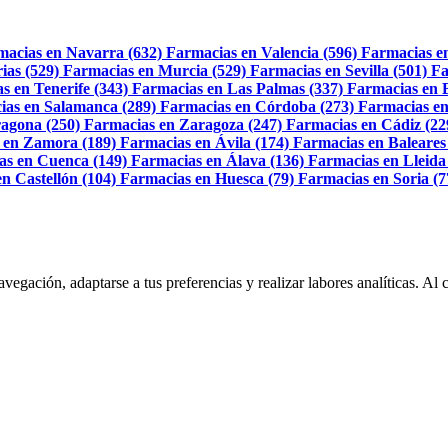
macias en Navarra (632)
Farmacias en Valencia (596)
Farmacias e
ias (529)
Farmacias en Murcia (529)
Farmacias en Sevilla (501)
Fa
s en Tenerife (343)
Farmacias en Las Palmas (337)
Farmacias en 
ias en Salamanca (289)
Farmacias en Córdoba (273)
Farmacias en
agona (250)
Farmacias en Zaragoza (247)
Farmacias en Cádiz (22
 en Zamora (189)
Farmacias en Ávila (174)
Farmacias en Baleares
as en Cuenca (149)
Farmacias en Álava (136)
Farmacias en Lleida
n Castellón (104)
Farmacias en Huesca (79)
Farmacias en Soria (7
navegación, adaptarse a tus preferencias y realizar labores analíticas. 