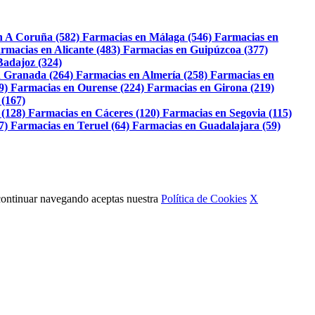
n A Coruña (582)
Farmacias en Málaga (546)
Farmacias en
rmacias en Alicante (483)
Farmacias en Guipúzcoa (377)
Badajoz (324)
 Granada (264)
Farmacias en Almería (258)
Farmacias en
9)
Farmacias en Ourense (224)
Farmacias en Girona (219)
 (167)
 (128)
Farmacias en Cáceres (120)
Farmacias en Segovia (115)
7)
Farmacias en Teruel (64)
Farmacias en Guadalajara (59)
Al continuar navegando aceptas nuestra
Política de Cookies
X