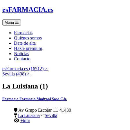
es
FARMACIA
.es
Menu
Farmacias
Quiénes somos
Date de alta
Hazte premium
Noticias
Contacto
esFarmacia.es (16512) >
Sevilla (498) >
La Luisiana (1)
Farmacia Farmacia Madroal Sosa C.b.
Av Grupo Escolar 11, 41430
La Luisiana
<
Sevilla
+info