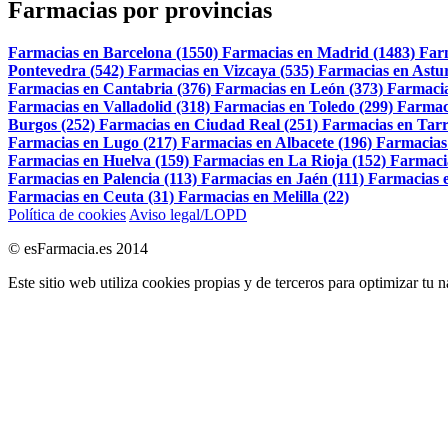
Farmacias por provincias
Farmacias en Barcelona (1550)
Farmacias en Madrid (1483)
Far
Pontevedra (542)
Farmacias en Vizcaya (535)
Farmacias en Astur
Farmacias en Cantabria (376)
Farmacias en León (373)
Farmacia
Farmacias en Valladolid (318)
Farmacias en Toledo (299)
Farmac
Burgos (252)
Farmacias en Ciudad Real (251)
Farmacias en Tarr
Farmacias en Lugo (217)
Farmacias en Albacete (196)
Farmacias
Farmacias en Huelva (159)
Farmacias en La Rioja (152)
Farmaci
Farmacias en Palencia (113)
Farmacias en Jaén (111)
Farmacias e
Farmacias en Ceuta (31)
Farmacias en Melilla (22)
Política de cookies
Aviso legal/LOPD
© esFarmacia.es 2014
Este sitio web utiliza cookies propias y de terceros para optimizar tu 