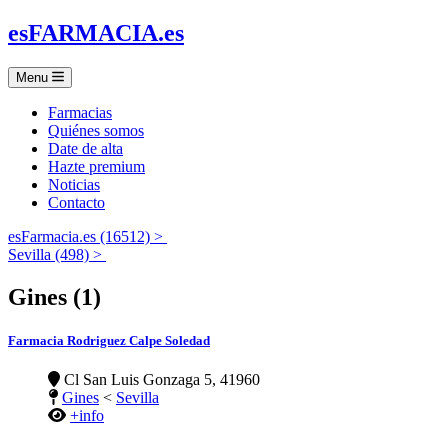
es
FARMACIA
.es
Menu
Farmacias
Quiénes somos
Date de alta
Hazte premium
Noticias
Contacto
esFarmacia.es (16512) >
Sevilla (498) >
Gines (1)
Farmacia Rodriguez Calpe Soledad
Cl San Luis Gonzaga 5, 41960
Gines
<
Sevilla
+info