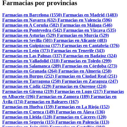
Farmacias por provincias
Farmacias en Barcelona (1550)
Farmacias en Madrid (1483)
Farmacias en Navarra (632)
Farmacias en Valencia (596)
Farmacias en A Coruña (582)
Farmacias en Málaga (546)
Farmacias en Pontevedra (542)
Farmacias en Vizcaya (535)
Farmacias en Asturias (529)
Farmacias en Murcia (529)
Farmacias en Sevilla (501)
Farmacias en Alicante (483)
Farmacias en Guipúzcoa (377)
Farmacias en Cantabria (376)
Farmacias en León (373)
Farmacias en Tenerife (343)
Farmacias en Las Palmas (337)
Farmacias en Badajoz (324)
Farmacias en Valladolid (318)
Farmacias en Toledo (299)
Farmacias en Salamanca (289)
Farmacias en Córdoba (273)
Farmacias en Granada (264)
Farmacias en Almería (258)
Farmacias en Burgos (252)
Farmacias en Ciudad Real (251)
Farmacias en Tarragona (250)
Farmacias en Zaragoza (247)
Farmacias en Cádiz (229)
Farmacias en Ourense (224)
Farmacias en Girona (219)
Farmacias en Lugo (217)
Farmacias
en Albacete (196)
Farmacias en Zamora (189)
Farmacias en
Ávila (174)
Farmacias en Baleares (167)
Farmacias en Huelva (159)
Farmacias en La Rioja (152)
Farmacias en Cuenca (149)
Farmacias en Álava (136)
Farmacias en Lleida (128)
Farmacias en Cáceres (120)
Farmacias en Segovia (115)
Farmacias en Palencia (113)