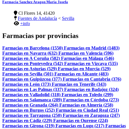
Farmacia Sanchez Aragon Maria Josefa
Cl Flores 14, 41420
Fuentes de Andalucía
<
Sevilla
+info
Farmacias por provincias
Farmacias en Barcelona (1550)
Farmacias en Madrid (1483)
Farmacias en Navarra (632)
Farmacias en Valencia (596)
Farmacias en A Coruña (582)
Farmacias en Málaga (546)
Farmacias en Pontevedra (542)
Farmacias en Vizcaya (535)
Farmacias en Asturias (529)
Farmacias en Murcia (529)
Farmacias en Sevilla (501)
Farmacias en Alicante (483)
Farmacias en Guipúzcoa (377)
Farmacias en Cantabria (376)
Farmacias en León (373)
Farmacias en Tenerife (343)
Farmacias en Las Palmas (337)
Farmacias en Badajoz (324)
Farmacias en Valladolid (318)
Farmacias en Toledo (299)
Farmacias en Salamanca (289)
Farmacias en Córdoba (273)
Farmacias en Granada (264)
Farmacias en Almería (258)
Farmacias en Burgos (252)
Farmacias en Ciudad Real (251)
Farmacias en Tarragona (250)
Farmacias en Zaragoza (247)
Farmacias en Cádiz (229)
Farmacias en Ourense (224)
Farmacias en Girona (219)
Farmacias en Lugo (217)
Farmacias