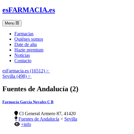
es
FARMACIA
.es
Menu
Farmacias
Quiénes somos
Date de alta
Hazte premium
Noticias
Contacto
esFarmacia.es (16512) >
Sevilla (498) >
Fuentes de Andalucía (2)
Farmacia Garcia Novales C B
Cl General Armero 87, 41420
Fuentes de Andalucía
<
Sevilla
+info