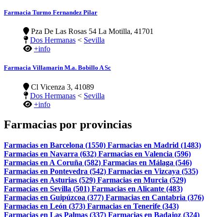
Farmacia Turmo Fernandez Pilar
Pza De Las Rosas 54 La Motilla, 41701
Dos Hermanas
<
Sevilla
+info
Farmacia Villamarin M.a. Bobillo A Sc
Cl Vicenza 3, 41089
Dos Hermanas
<
Sevilla
+info
Farmacias por provincias
Farmacias en Barcelona (1550)
Farmacias en Madrid (1483)
Farmacias en Navarra (632)
Farmacias en Valencia (596)
Farmacias en A Coruña (582)
Farmacias en Málaga (546)
Farmacias en Pontevedra (542)
Farmacias en Vizcaya (535)
Farmacias en Asturias (529)
Farmacias en Murcia (529)
Farmacias en Sevilla (501)
Farmacias en Alicante (483)
Farmacias en Guipúzcoa (377)
Farmacias en Cantabria (376)
Farmacias en León (373)
Farmacias en Tenerife (343)
Farmacias en Las Palmas (337)
Farmacias en Badajoz (324)