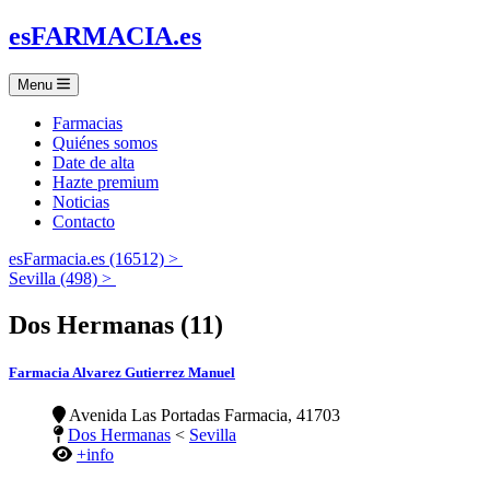
es
FARMACIA
.es
Menu
Farmacias
Quiénes somos
Date de alta
Hazte premium
Noticias
Contacto
esFarmacia.es (16512) >
Sevilla (498) >
Dos Hermanas (11)
Farmacia Alvarez Gutierrez Manuel
Avenida Las Portadas Farmacia, 41703
Dos Hermanas
<
Sevilla
+info