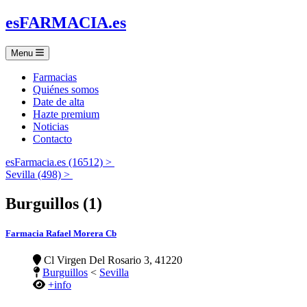
es
FARMACIA
.es
Menu
Farmacias
Quiénes somos
Date de alta
Hazte premium
Noticias
Contacto
esFarmacia.es (16512) >
Sevilla (498) >
Burguillos (1)
Farmacia Rafael Morera Cb
Cl Virgen Del Rosario 3, 41220
Burguillos
<
Sevilla
+info