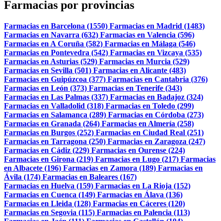
Farmacias por provincias
Farmacias en Barcelona (1550)
Farmacias en Madrid (1483)
Farmacias en Navarra (632)
Farmacias en Valencia (596)
Farmacias en A Coruña (582)
Farmacias en Málaga (546)
Farmacias en Pontevedra (542)
Farmacias en Vizcaya (535)
Farmacias en Asturias (529)
Farmacias en Murcia (529)
Farmacias en Sevilla (501)
Farmacias en Alicante (483)
Farmacias en Guipúzcoa (377)
Farmacias en Cantabria (376)
Farmacias en León (373)
Farmacias en Tenerife (343)
Farmacias en Las Palmas (337)
Farmacias en Badajoz (324)
Farmacias en Valladolid (318)
Farmacias en Toledo (299)
Farmacias en Salamanca (289)
Farmacias en Córdoba (273)
Farmacias en Granada (264)
Farmacias en Almería (258)
Farmacias en Burgos (252)
Farmacias en Ciudad Real (251)
Farmacias en Tarragona (250)
Farmacias en Zaragoza (247)
Farmacias en Cádiz (229)
Farmacias en Ourense (224)
Farmacias en Girona (219)
Farmacias en Lugo (217)
Farmacias
en Albacete (196)
Farmacias en Zamora (189)
Farmacias en
Ávila (174)
Farmacias en Baleares (167)
Farmacias en Huelva (159)
Farmacias en La Rioja (152)
Farmacias en Cuenca (149)
Farmacias en Álava (136)
Farmacias en Lleida (128)
Farmacias en Cáceres (120)
Farmacias en Segovia (115)
Farmacias en Palencia (113)