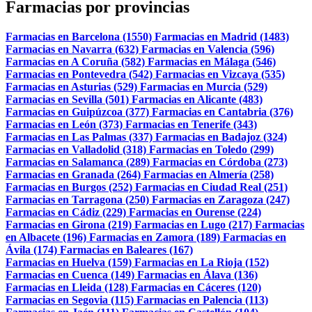
Farmacias por provincias
Farmacias en Barcelona (1550)
Farmacias en Madrid (1483)
Farmacias en Navarra (632)
Farmacias en Valencia (596)
Farmacias en A Coruña (582)
Farmacias en Málaga (546)
Farmacias en Pontevedra (542)
Farmacias en Vizcaya (535)
Farmacias en Asturias (529)
Farmacias en Murcia (529)
Farmacias en Sevilla (501)
Farmacias en Alicante (483)
Farmacias en Guipúzcoa (377)
Farmacias en Cantabria (376)
Farmacias en León (373)
Farmacias en Tenerife (343)
Farmacias en Las Palmas (337)
Farmacias en Badajoz (324)
Farmacias en Valladolid (318)
Farmacias en Toledo (299)
Farmacias en Salamanca (289)
Farmacias en Córdoba (273)
Farmacias en Granada (264)
Farmacias en Almería (258)
Farmacias en Burgos (252)
Farmacias en Ciudad Real (251)
Farmacias en Tarragona (250)
Farmacias en Zaragoza (247)
Farmacias en Cádiz (229)
Farmacias en Ourense (224)
Farmacias en Girona (219)
Farmacias en Lugo (217)
Farmacias
en Albacete (196)
Farmacias en Zamora (189)
Farmacias en
Ávila (174)
Farmacias en Baleares (167)
Farmacias en Huelva (159)
Farmacias en La Rioja (152)
Farmacias en Cuenca (149)
Farmacias en Álava (136)
Farmacias en Lleida (128)
Farmacias en Cáceres (120)
Farmacias en Segovia (115)
Farmacias en Palencia (113)