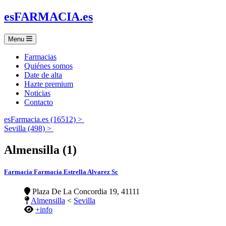
es
FARMACIA
.es
Menu
Farmacias
Quiénes somos
Date de alta
Hazte premium
Noticias
Contacto
esFarmacia.es (16512) >
Sevilla (498) >
Almensilla (1)
Farmacia Farmacia Estrella Alvarez Sc
Plaza De La Concordia 19, 41111
Almensilla
<
Sevilla
+info