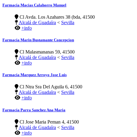
Farmacia Macias Calahorro Manuel
Cl Avda. Los Azahares 38 (bda, 41500
Alcalá de Guadaíra
<
Sevilla
+info
Farmacia Marin Bustamante Concepcion
Cl Malasmananas 59, 41500
Alcalá de Guadaíra
<
Sevilla
+info
Farmacia Marquez Arroyo Jose Luis
Cl Ntra Sra Del Aguila 6, 41500
Alcalá de Guadaíra
<
Sevilla
+info
Farmacia Parra Sanchez Ana Maria
Cl Jose Maria Peman 4, 41500
Alcalá de Guadaíra
<
Sevilla
+info