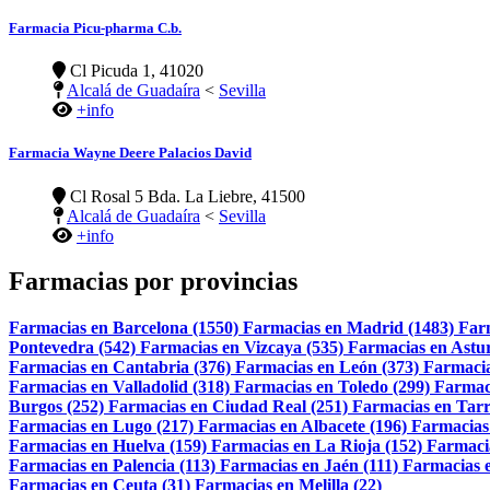
Farmacia Picu-pharma C.b.
Cl Picuda 1, 41020
Alcalá de Guadaíra
<
Sevilla
+info
Farmacia Wayne Deere Palacios David
Cl Rosal 5 Bda. La Liebre, 41500
Alcalá de Guadaíra
<
Sevilla
+info
Farmacias por provincias
Farmacias en Barcelona (1550)
Farmacias en Madrid (1483)
Far
Pontevedra (542)
Farmacias en Vizcaya (535)
Farmacias en Astur
Farmacias en Cantabria (376)
Farmacias en León (373)
Farmacia
Farmacias en Valladolid (318)
Farmacias en Toledo (299)
Farmac
Burgos (252)
Farmacias en Ciudad Real (251)
Farmacias en Tarr
Farmacias en Lugo (217)
Farmacias en Albacete (196)
Farmacias
Farmacias en Huelva (159)
Farmacias en La Rioja (152)
Farmaci
Farmacias en Palencia (113)
Farmacias en Jaén (111)
Farmacias e
Farmacias en Ceuta (31)
Farmacias en Melilla (22)