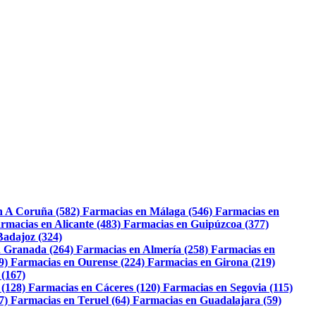
n A Coruña (582)
Farmacias en Málaga (546)
Farmacias en
rmacias en Alicante (483)
Farmacias en Guipúzcoa (377)
Badajoz (324)
 Granada (264)
Farmacias en Almería (258)
Farmacias en
9)
Farmacias en Ourense (224)
Farmacias en Girona (219)
 (167)
 (128)
Farmacias en Cáceres (120)
Farmacias en Segovia (115)
7)
Farmacias en Teruel (64)
Farmacias en Guadalajara (59)