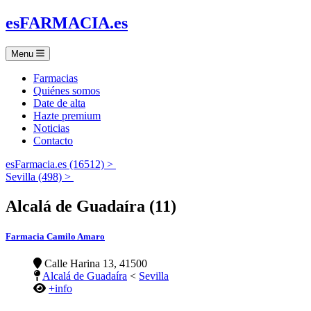
es
FARMACIA
.es
Menu
Farmacias
Quiénes somos
Date de alta
Hazte premium
Noticias
Contacto
esFarmacia.es (16512) >
Sevilla (498) >
Alcalá de Guadaíra (11)
Farmacia Camilo Amaro
Calle Harina 13, 41500
Alcalá de Guadaíra
<
Sevilla
+info