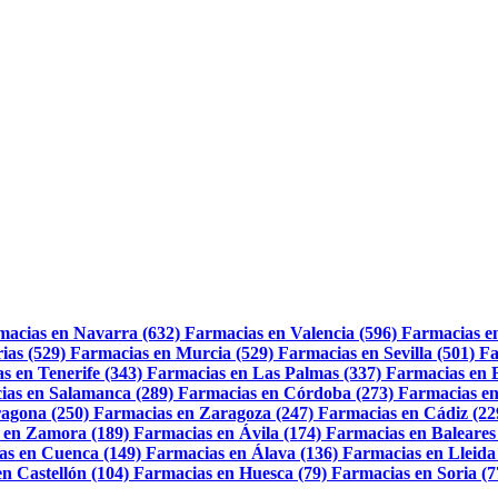
macias en Navarra (632)
Farmacias en Valencia (596)
Farmacias e
ias (529)
Farmacias en Murcia (529)
Farmacias en Sevilla (501)
Fa
s en Tenerife (343)
Farmacias en Las Palmas (337)
Farmacias en 
ias en Salamanca (289)
Farmacias en Córdoba (273)
Farmacias en
agona (250)
Farmacias en Zaragoza (247)
Farmacias en Cádiz (22
 en Zamora (189)
Farmacias en Ávila (174)
Farmacias en Baleares
as en Cuenca (149)
Farmacias en Álava (136)
Farmacias en Lleida
n Castellón (104)
Farmacias en Huesca (79)
Farmacias en Soria (7