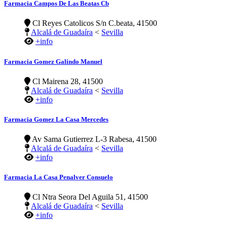
Farmacia Campos De Las Beatas Cb
Cl Reyes Catolicos S/n C.beata, 41500
Alcalá de Guadaíra
<
Sevilla
+info
Farmacia Gomez Galindo Manuel
Cl Mairena 28, 41500
Alcalá de Guadaíra
<
Sevilla
+info
Farmacia Gomez La Casa Mercedes
Av Sama Gutierrez L-3 Rabesa, 41500
Alcalá de Guadaíra
<
Sevilla
+info
Farmacia La Casa Penalver Consuelo
Cl Ntra Seora Del Aguila 51, 41500
Alcalá de Guadaíra
<
Sevilla
+info