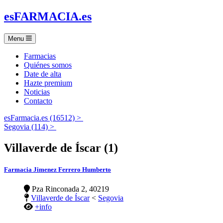
es
FARMACIA
.es
Menu
Farmacias
Quiénes somos
Date de alta
Hazte premium
Noticias
Contacto
esFarmacia.es (16512) >
Segovia (114) >
Villaverde de Íscar (1)
Farmacia Jimenez Ferrero Humberto
Pza Rinconada 2, 40219
Villaverde de Íscar
<
Segovia
+info