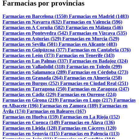
Farmacias por provincias
Farmacias en Barcelona (1550)
Farmacias en Madrid (1483)
Farmacias en Navarra (632)
Farmacias en Valencia (596)
Farmacias en A Coruña (582)
Farmacias en Málaga (546)
Farmacias en Pontevedra (542)
Farmacias en Vizcaya (535)
Farmacias en Asturias (529)
Farmacias en Murcia (529)
Farmacias en Sevilla (501)
Farmacias en Alicante (483)
Farmacias en Guipúzcoa (377)
Farmacias en Cantabria (376)
Farmacias en León (373)
Farmacias en Tenerife (343)
Farmacias en Las Palmas (337)
Farmacias en Badajoz (324)
Farmacias en Valladolid (318)
Farmacias en Toledo (299)
Farmacias en Salamanca (289)
Farmacias en Córdoba (273)
Farmacias en Granada (264)
Farmacias en Almería (258)
Farmacias en Burgos (252)
Farmacias en Ciudad Real (251)
Farmacias en Tarragona (250)
Farmacias en Zaragoza (247)
Farmacias en Cádiz (229)
Farmacias en Ourense (224)
Farmacias en Girona (219)
Farmacias en Lugo (217)
Farmacias
en Albacete (196)
Farmacias en Zamora (189)
Farmacias en
Ávila (174)
Farmacias en Baleares (167)
Farmacias en Huelva (159)
Farmacias en La Rioja (152)
Farmacias en Cuenca (149)
Farmacias en Álava (136)
Farmacias en Lleida (128)
Farmacias en Cáceres (120)
Farmacias en Segovia (115)
Farmacias en Palencia (113)