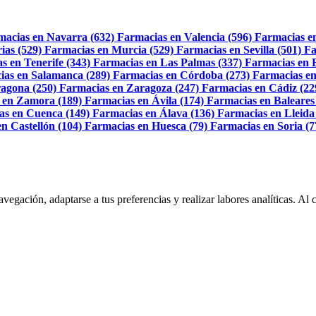
macias en Navarra (632)
Farmacias en Valencia (596)
Farmacias e
ias (529)
Farmacias en Murcia (529)
Farmacias en Sevilla (501)
Fa
s en Tenerife (343)
Farmacias en Las Palmas (337)
Farmacias en 
ias en Salamanca (289)
Farmacias en Córdoba (273)
Farmacias en
agona (250)
Farmacias en Zaragoza (247)
Farmacias en Cádiz (22
 en Zamora (189)
Farmacias en Ávila (174)
Farmacias en Baleares
as en Cuenca (149)
Farmacias en Álava (136)
Farmacias en Lleida
n Castellón (104)
Farmacias en Huesca (79)
Farmacias en Soria (7
navegación, adaptarse a tus preferencias y realizar labores analíticas. 