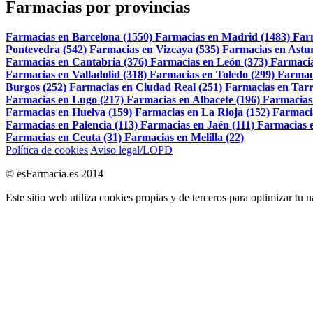
Farmacias por provincias
Farmacias en Barcelona (1550)
Farmacias en Madrid (1483)
Far
Pontevedra (542)
Farmacias en Vizcaya (535)
Farmacias en Astur
Farmacias en Cantabria (376)
Farmacias en León (373)
Farmacia
Farmacias en Valladolid (318)
Farmacias en Toledo (299)
Farmac
Burgos (252)
Farmacias en Ciudad Real (251)
Farmacias en Tarr
Farmacias en Lugo (217)
Farmacias en Albacete (196)
Farmacias
Farmacias en Huelva (159)
Farmacias en La Rioja (152)
Farmaci
Farmacias en Palencia (113)
Farmacias en Jaén (111)
Farmacias e
Farmacias en Ceuta (31)
Farmacias en Melilla (22)
Política de cookies
Aviso legal/LOPD
© esFarmacia.es 2014
Este sitio web utiliza cookies propias y de terceros para optimizar tu 