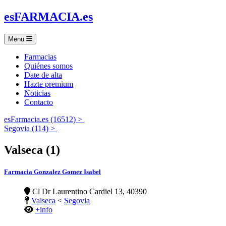
es
FARMACIA
.es
Menu
Farmacias
Quiénes somos
Date de alta
Hazte premium
Noticias
Contacto
esFarmacia.es (16512) >
Segovia (114) >
Valseca (1)
Farmacia Gonzalez Gomez Isabel
Cl Dr Laurentino Cardiel 13, 40390
Valseca
<
Segovia
+info