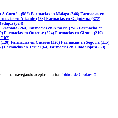
n A Coruña (582)
Farmacias en Málaga (546)
Farmacias en
rmacias en Alicante (483)
Farmacias en Guipúzcoa (377)
Badajoz (324)
 Granada (264)
Farmacias en Almería (258)
Farmacias en
9)
Farmacias en Ourense (224)
Farmacias en Girona (219)
 (167)
 (128)
Farmacias en Cáceres (120)
Farmacias en Segovia (115)
7)
Farmacias en Teruel (64)
Farmacias en Guadalajara (59)
Al continuar navegando aceptas nuestra
Política de Cookies
X