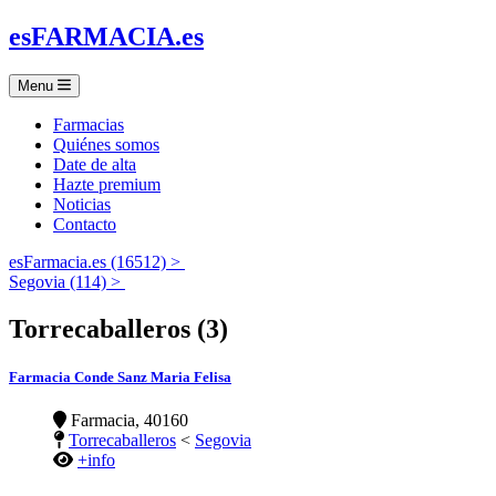
es
FARMACIA
.es
Menu
Farmacias
Quiénes somos
Date de alta
Hazte premium
Noticias
Contacto
esFarmacia.es (16512) >
Segovia (114) >
Torrecaballeros (3)
Farmacia Conde Sanz Maria Felisa
Farmacia, 40160
Torrecaballeros
<
Segovia
+info