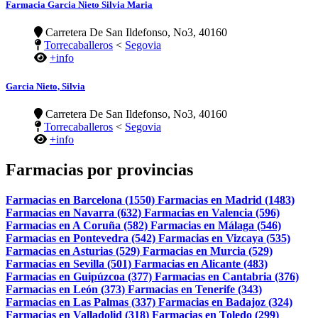
Farmacia Garcia Nieto Silvia Maria
Carretera De San Ildefonso, No3, 40160
Torrecaballeros
<
Segovia
+info
Garcia Nieto, Silvia
Carretera De San Ildefonso, No3, 40160
Torrecaballeros
<
Segovia
+info
Farmacias por provincias
Farmacias en Barcelona (1550)
Farmacias en Madrid (1483)
Farmacias en Navarra (632)
Farmacias en Valencia (596)
Farmacias en A Coruña (582)
Farmacias en Málaga (546)
Farmacias en Pontevedra (542)
Farmacias en Vizcaya (535)
Farmacias en Asturias (529)
Farmacias en Murcia (529)
Farmacias en Sevilla (501)
Farmacias en Alicante (483)
Farmacias en Guipúzcoa (377)
Farmacias en Cantabria (376)
Farmacias en León (373)
Farmacias en Tenerife (343)
Farmacias en Las Palmas (337)
Farmacias en Badajoz (324)
Farmacias en Valladolid (318)
Farmacias en Toledo (299)