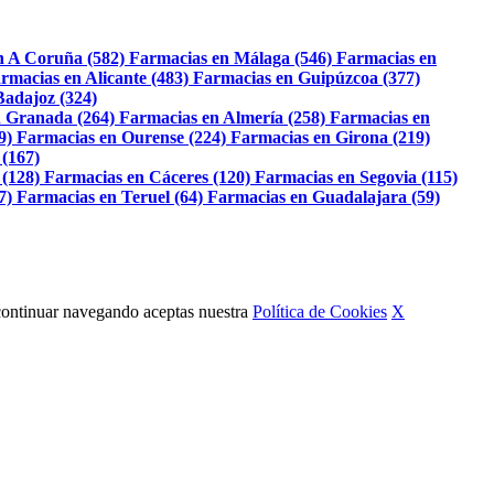
n A Coruña (582)
Farmacias en Málaga (546)
Farmacias en
rmacias en Alicante (483)
Farmacias en Guipúzcoa (377)
Badajoz (324)
 Granada (264)
Farmacias en Almería (258)
Farmacias en
9)
Farmacias en Ourense (224)
Farmacias en Girona (219)
 (167)
 (128)
Farmacias en Cáceres (120)
Farmacias en Segovia (115)
7)
Farmacias en Teruel (64)
Farmacias en Guadalajara (59)
Al continuar navegando aceptas nuestra
Política de Cookies
X