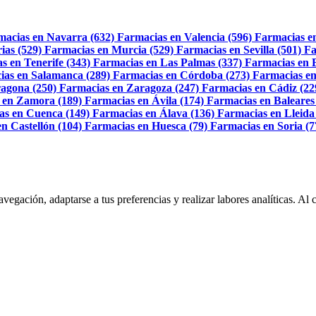
macias en Navarra (632)
Farmacias en Valencia (596)
Farmacias e
ias (529)
Farmacias en Murcia (529)
Farmacias en Sevilla (501)
Fa
s en Tenerife (343)
Farmacias en Las Palmas (337)
Farmacias en 
ias en Salamanca (289)
Farmacias en Córdoba (273)
Farmacias en
agona (250)
Farmacias en Zaragoza (247)
Farmacias en Cádiz (22
 en Zamora (189)
Farmacias en Ávila (174)
Farmacias en Baleares
as en Cuenca (149)
Farmacias en Álava (136)
Farmacias en Lleida
n Castellón (104)
Farmacias en Huesca (79)
Farmacias en Soria (7
navegación, adaptarse a tus preferencias y realizar labores analíticas. 