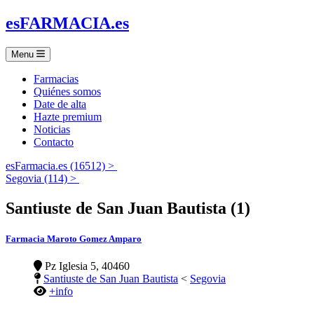
es
FARMACIA
.es
Menu
Farmacias
Quiénes somos
Date de alta
Hazte premium
Noticias
Contacto
esFarmacia.es (16512) >
Segovia (114) >
Santiuste de San Juan Bautista (1)
Farmacia Maroto Gomez Amparo
Pz Iglesia 5, 40460
Santiuste de San Juan Bautista
<
Segovia
+info