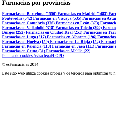
Farmacias por provincias
Farmacias en Barcelona (1550)
Farmacias en Madrid (1483)
Far
Pontevedra (542)
Farmacias en Vizcaya (535)
Farmacias en Astur
Farmacias en Cantabria (376)
Farmacias en León (373)
Farmacia
Farmacias en Valladolid (318)
Farmacias en Toledo (299)
Farmac
Burgos (252)
Farmacias en Ciudad Real (251)
Farmacias en Tarr
Farmacias en Lugo (217)
Farmacias en Albacete (196)
Farmacias
Farmacias en Huelva (159)
Farmacias en La Rioja (152)
Farmaci
Farmacias en Palencia (113)
Farmacias en Jaén (111)
Farmacias e
Farmacias en Ceuta (31)
Farmacias en Melilla (22)
Política de cookies
Aviso legal/LOPD
© esFarmacia.es 2014
Este sitio web utiliza cookies propias y de terceros para optimizar tu 