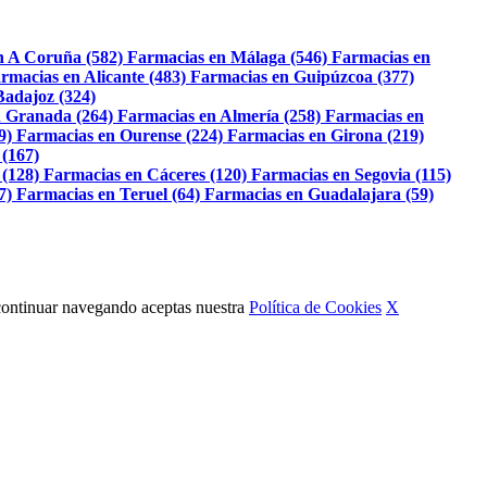
n A Coruña (582)
Farmacias en Málaga (546)
Farmacias en
rmacias en Alicante (483)
Farmacias en Guipúzcoa (377)
Badajoz (324)
 Granada (264)
Farmacias en Almería (258)
Farmacias en
9)
Farmacias en Ourense (224)
Farmacias en Girona (219)
 (167)
 (128)
Farmacias en Cáceres (120)
Farmacias en Segovia (115)
7)
Farmacias en Teruel (64)
Farmacias en Guadalajara (59)
Al continuar navegando aceptas nuestra
Política de Cookies
X