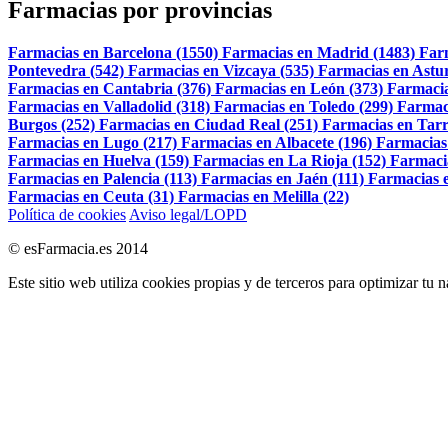
Farmacias por provincias
Farmacias en Barcelona (1550)
Farmacias en Madrid (1483)
Far
Pontevedra (542)
Farmacias en Vizcaya (535)
Farmacias en Astur
Farmacias en Cantabria (376)
Farmacias en León (373)
Farmacia
Farmacias en Valladolid (318)
Farmacias en Toledo (299)
Farmac
Burgos (252)
Farmacias en Ciudad Real (251)
Farmacias en Tarr
Farmacias en Lugo (217)
Farmacias en Albacete (196)
Farmacias
Farmacias en Huelva (159)
Farmacias en La Rioja (152)
Farmaci
Farmacias en Palencia (113)
Farmacias en Jaén (111)
Farmacias e
Farmacias en Ceuta (31)
Farmacias en Melilla (22)
Política de cookies
Aviso legal/LOPD
© esFarmacia.es 2014
Este sitio web utiliza cookies propias y de terceros para optimizar tu 