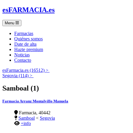
es
FARMACIA
.es
Menu
Farmacias
Quiénes somos
Date de alta
Hazte premium
Noticias
Contacto
esFarmacia.es (16512) >
Segovia (114) >
Samboal (1)
Farmacia Arranz Montalvillo Manuela
Farmacia, 40442
Samboal
<
Segovia
+info