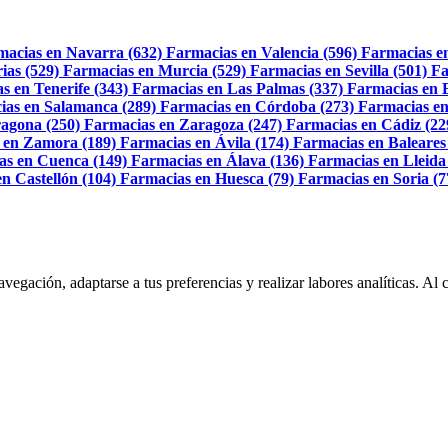
macias en Navarra (632)
Farmacias en Valencia (596)
Farmacias e
ias (529)
Farmacias en Murcia (529)
Farmacias en Sevilla (501)
Fa
s en Tenerife (343)
Farmacias en Las Palmas (337)
Farmacias en 
ias en Salamanca (289)
Farmacias en Córdoba (273)
Farmacias en
agona (250)
Farmacias en Zaragoza (247)
Farmacias en Cádiz (22
 en Zamora (189)
Farmacias en Ávila (174)
Farmacias en Baleares
as en Cuenca (149)
Farmacias en Álava (136)
Farmacias en Lleida
n Castellón (104)
Farmacias en Huesca (79)
Farmacias en Soria (7
navegación, adaptarse a tus preferencias y realizar labores analíticas. 