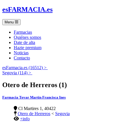
es
FARMACIA
.es
Menu
Farmacias
Quiénes somos
Date de alta
Hazte premium
Noticias
Contacto
esFarmacia.es (16512) >
Segovia (114) >
Otero de Herreros (1)
Farmacia Tovar Martin Francisca Ines
Cl Martires 1, 40422
Otero de Herreros
<
Segovia
+info