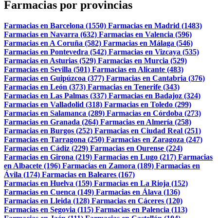
Farmacias por provincias
Farmacias en Barcelona (1550)
Farmacias en Madrid (1483)
Farmacias en Navarra (632)
Farmacias en Valencia (596)
Farmacias en A Coruña (582)
Farmacias en Málaga (546)
Farmacias en Pontevedra (542)
Farmacias en Vizcaya (535)
Farmacias en Asturias (529)
Farmacias en Murcia (529)
Farmacias en Sevilla (501)
Farmacias en Alicante (483)
Farmacias en Guipúzcoa (377)
Farmacias en Cantabria (376)
Farmacias en León (373)
Farmacias en Tenerife (343)
Farmacias en Las Palmas (337)
Farmacias en Badajoz (324)
Farmacias en Valladolid (318)
Farmacias en Toledo (299)
Farmacias en Salamanca (289)
Farmacias en Córdoba (273)
Farmacias en Granada (264)
Farmacias en Almería (258)
Farmacias en Burgos (252)
Farmacias en Ciudad Real (251)
Farmacias en Tarragona (250)
Farmacias en Zaragoza (247)
Farmacias en Cádiz (229)
Farmacias en Ourense (224)
Farmacias en Girona (219)
Farmacias en Lugo (217)
Farmacias
en Albacete (196)
Farmacias en Zamora (189)
Farmacias en
Ávila (174)
Farmacias en Baleares (167)
Farmacias en Huelva (159)
Farmacias en La Rioja (152)
Farmacias en Cuenca (149)
Farmacias en Álava (136)
Farmacias en Lleida (128)
Farmacias en Cáceres (120)
Farmacias en Segovia (115)
Farmacias en Palencia (113)