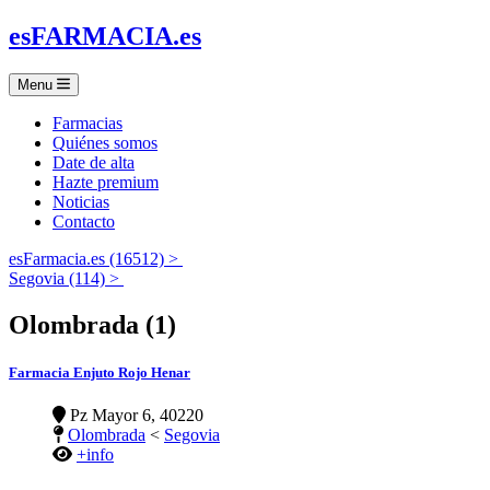
es
FARMACIA
.es
Menu
Farmacias
Quiénes somos
Date de alta
Hazte premium
Noticias
Contacto
esFarmacia.es (16512) >
Segovia (114) >
Olombrada (1)
Farmacia Enjuto Rojo Henar
Pz Mayor 6, 40220
Olombrada
<
Segovia
+info