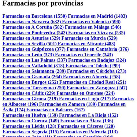
Farmacias por provincias
Farmacias en Barcelona (1550)
Farmacias en Madrid (1483)
Farmacias en Navarra (632)
Farmacias en Valencia (596)
Farmacias en A Coruña (582)
Farmacias en Málaga (546)
Farmacias en Pontevedra (542)
Farmacias en Vizcaya (535)
Farmacias en Asturias (529)
Farmacias en Murcia (529)
Farmacias en Sevilla (501)
Farmacias en Alicante (483)
Farmacias en Guipúzcoa (377)
Farmacias en Cantabria (376)
Farmacias en León (373)
Farmacias en Tenerife (343)
Farmacias en Las Palmas (337)
Farmacias en Badajoz (324)
Farmacias en Valladolid (318)
Farmacias en Toledo (299)
Farmacias en Salamanca (289)
Farmacias en Córdoba (273)
Farmacias en Granada (264)
Farmacias en Almería (258)
Farmacias en Burgos (252)
Farmacias en Ciudad Real (251)
Farmacias en Tarragona (250)
Farmacias en Zaragoza (247)
Farmacias en Cádiz (229)
Farmacias en Ourense (224)
Farmacias en Girona (219)
Farmacias en Lugo (217)
Farmacias
en Albacete (196)
Farmacias en Zamora (189)
Farmacias en
Ávila (174)
Farmacias en Baleares (167)
Farmacias en Huelva (159)
Farmacias en La Rioja (152)
Farmacias en Cuenca (149)
Farmacias en Álava (136)
Farmacias en Lleida (128)
Farmacias en Cáceres (120)
Farmacias en Segovia (115)
Farmacias en Palencia (113)