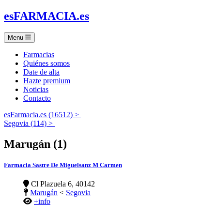
es
FARMACIA
.es
Menu
Farmacias
Quiénes somos
Date de alta
Hazte premium
Noticias
Contacto
esFarmacia.es (16512) >
Segovia (114) >
Marugán (1)
Farmacia Sastre De Miguelsanz M Carmen
Cl Plazuela 6, 40142
Marugán
<
Segovia
+info