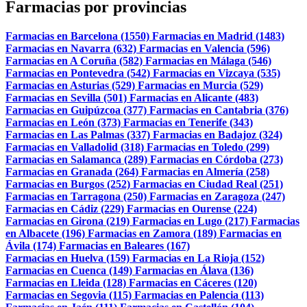
Farmacias por provincias
Farmacias en Barcelona (1550)
Farmacias en Madrid (1483)
Farmacias en Navarra (632)
Farmacias en Valencia (596)
Farmacias en A Coruña (582)
Farmacias en Málaga (546)
Farmacias en Pontevedra (542)
Farmacias en Vizcaya (535)
Farmacias en Asturias (529)
Farmacias en Murcia (529)
Farmacias en Sevilla (501)
Farmacias en Alicante (483)
Farmacias en Guipúzcoa (377)
Farmacias en Cantabria (376)
Farmacias en León (373)
Farmacias en Tenerife (343)
Farmacias en Las Palmas (337)
Farmacias en Badajoz (324)
Farmacias en Valladolid (318)
Farmacias en Toledo (299)
Farmacias en Salamanca (289)
Farmacias en Córdoba (273)
Farmacias en Granada (264)
Farmacias en Almería (258)
Farmacias en Burgos (252)
Farmacias en Ciudad Real (251)
Farmacias en Tarragona (250)
Farmacias en Zaragoza (247)
Farmacias en Cádiz (229)
Farmacias en Ourense (224)
Farmacias en Girona (219)
Farmacias en Lugo (217)
Farmacias
en Albacete (196)
Farmacias en Zamora (189)
Farmacias en
Ávila (174)
Farmacias en Baleares (167)
Farmacias en Huelva (159)
Farmacias en La Rioja (152)
Farmacias en Cuenca (149)
Farmacias en Álava (136)
Farmacias en Lleida (128)
Farmacias en Cáceres (120)
Farmacias en Segovia (115)
Farmacias en Palencia (113)