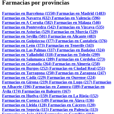
Farmacias por provincias
Farmacias en Barcelona (1550)
Farmacias en Madrid (1483)
Farmacias en Navarra (632)
Farmacias en Valencia (596)
Farmacias en A Coruña (582)
Farmacias en Málaga (546)
Farmacias en Pontevedra (542)
Farmacias en Vizcaya (535)
Farmacias en Asturias (529)
Farmacias en Murcia (529)
Farmacias en Sevilla (501)
Farmacias en Alicante (483)
Farmacias en Guipúzcoa (377)
Farmacias en Cantabria (376)
Farmacias en León (373)
Farmacias en Tenerife (343)
Farmacias en Las Palmas (337)
Farmacias en Badajoz (324)
Farmacias en Valladolid (318)
Farmacias en Toledo (299)
Farmacias en Salamanca (289)
Farmacias en Córdoba (273)
Farmacias en Granada (264)
Farmacias en Almería (258)
Farmacias en Burgos (252)
Farmacias en Ciudad Real (251)
Farmacias en Tarragona (250)
Farmacias en Zaragoza (247)
Farmacias en Cádiz (229)
Farmacias en Ourense (224)
Farmacias en Girona (219)
Farmacias en Lugo (217)
Farmacias
en Albacete (196)
Farmacias en Zamora (189)
Farmacias en
Ávila (174)
Farmacias en Baleares (167)
Farmacias en Huelva (159)
Farmacias en La Rioja (152)
Farmacias en Cuenca (149)
Farmacias en Álava (136)
Farmacias en Lleida (128)
Farmacias en Cáceres (120)
Farmacias en Segovia (115)
Farmacias en Palencia (113)