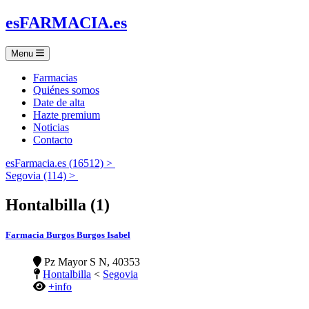
es
FARMACIA
.es
Menu
Farmacias
Quiénes somos
Date de alta
Hazte premium
Noticias
Contacto
esFarmacia.es (16512) >
Segovia (114) >
Hontalbilla (1)
Farmacia Burgos Burgos Isabel
Pz Mayor S N, 40353
Hontalbilla
<
Segovia
+info