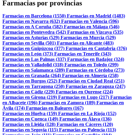
Farmacias por provincias
Farmacias en Barcelona (1550)
Farmacias en Madrid (1483)
Farmacias en Navarra (632)
Farmacias en Valencia (596)
Farmacias en A Coruña (582)
Farmacias en Málaga (546)
Farmacias en Pontevedra (542)
Farmacias en Vizcaya (535)
Farmacias en Asturias (529)
Farmacias en Murcia (529)
Farmacias en Sevilla (501)
Farmacias en Alicante (483)
Farmacias en Guipúzcoa (377)
Farmacias en Cantabria (376)
Farmacias en León (373)
Farmacias en Tenerife (343)
Farmacias en Las Palmas (337)
Farmacias en Badajoz (324)
Farmacias en Valladolid (318)
Farmacias en Toledo (299)
Farmacias en Salamanca (289)
Farmacias en Córdoba (273)
Farmacias en Granada (264)
Farmacias en Almería (258)
Farmacias en Burgos (252)
Farmacias en Ciudad Real (251)
Farmacias en Tarragona (250)
Farmacias en Zaragoza (247)
Farmacias en Cádiz (229)
Farmacias en Ourense (224)
Farmacias en Girona (219)
Farmacias en Lugo (217)
Farmacias
en Albacete (196)
Farmacias en Zamora (189)
Farmacias en
Ávila (174)
Farmacias en Baleares (167)
Farmacias en Huelva (159)
Farmacias en La Rioja (152)
Farmacias en Cuenca (149)
Farmacias en Álava (136)
Farmacias en Lleida (128)
Farmacias en Cáceres (120)
Farmacias en Segovia (115)
Farmacias en Palencia (113)