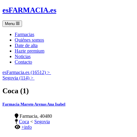
es
FARMACIA
.es
Menu
Farmacias
Quiénes somos
Date de alta
Hazte premium
Noticias
Contacto
esFarmacia.es (16512) >
Segovia (114) >
Coca (1)
Farmacia Maroto Arenas Ana Isabel
Farmacia, 40480
Coca
<
Segovia
+info