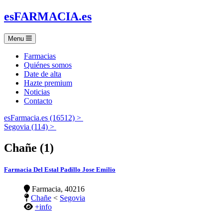
es
FARMACIA
.es
Menu
Farmacias
Quiénes somos
Date de alta
Hazte premium
Noticias
Contacto
esFarmacia.es (16512) >
Segovia (114) >
Chañe (1)
Farmacia Del Estal Padillo Jose Emilio
Farmacia, 40216
Chañe
<
Segovia
+info