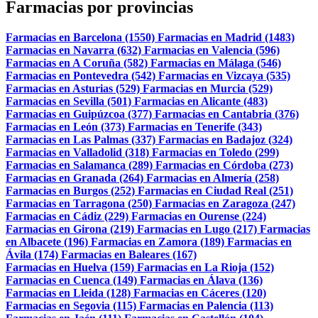
Farmacias por provincias
Farmacias en Barcelona (1550)
Farmacias en Madrid (1483)
Farmacias en Navarra (632)
Farmacias en Valencia (596)
Farmacias en A Coruña (582)
Farmacias en Málaga (546)
Farmacias en Pontevedra (542)
Farmacias en Vizcaya (535)
Farmacias en Asturias (529)
Farmacias en Murcia (529)
Farmacias en Sevilla (501)
Farmacias en Alicante (483)
Farmacias en Guipúzcoa (377)
Farmacias en Cantabria (376)
Farmacias en León (373)
Farmacias en Tenerife (343)
Farmacias en Las Palmas (337)
Farmacias en Badajoz (324)
Farmacias en Valladolid (318)
Farmacias en Toledo (299)
Farmacias en Salamanca (289)
Farmacias en Córdoba (273)
Farmacias en Granada (264)
Farmacias en Almería (258)
Farmacias en Burgos (252)
Farmacias en Ciudad Real (251)
Farmacias en Tarragona (250)
Farmacias en Zaragoza (247)
Farmacias en Cádiz (229)
Farmacias en Ourense (224)
Farmacias en Girona (219)
Farmacias en Lugo (217)
Farmacias
en Albacete (196)
Farmacias en Zamora (189)
Farmacias en
Ávila (174)
Farmacias en Baleares (167)
Farmacias en Huelva (159)
Farmacias en La Rioja (152)
Farmacias en Cuenca (149)
Farmacias en Álava (136)
Farmacias en Lleida (128)
Farmacias en Cáceres (120)
Farmacias en Segovia (115)
Farmacias en Palencia (113)