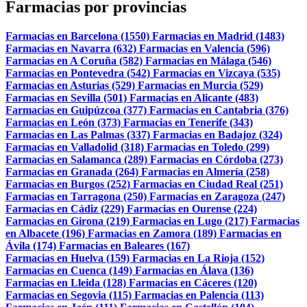
Farmacias por provincias
Farmacias en Barcelona (1550)
Farmacias en Madrid (1483)
Farmacias en Navarra (632)
Farmacias en Valencia (596)
Farmacias en A Coruña (582)
Farmacias en Málaga (546)
Farmacias en Pontevedra (542)
Farmacias en Vizcaya (535)
Farmacias en Asturias (529)
Farmacias en Murcia (529)
Farmacias en Sevilla (501)
Farmacias en Alicante (483)
Farmacias en Guipúzcoa (377)
Farmacias en Cantabria (376)
Farmacias en León (373)
Farmacias en Tenerife (343)
Farmacias en Las Palmas (337)
Farmacias en Badajoz (324)
Farmacias en Valladolid (318)
Farmacias en Toledo (299)
Farmacias en Salamanca (289)
Farmacias en Córdoba (273)
Farmacias en Granada (264)
Farmacias en Almería (258)
Farmacias en Burgos (252)
Farmacias en Ciudad Real (251)
Farmacias en Tarragona (250)
Farmacias en Zaragoza (247)
Farmacias en Cádiz (229)
Farmacias en Ourense (224)
Farmacias en Girona (219)
Farmacias en Lugo (217)
Farmacias
en Albacete (196)
Farmacias en Zamora (189)
Farmacias en
Ávila (174)
Farmacias en Baleares (167)
Farmacias en Huelva (159)
Farmacias en La Rioja (152)
Farmacias en Cuenca (149)
Farmacias en Álava (136)
Farmacias en Lleida (128)
Farmacias en Cáceres (120)
Farmacias en Segovia (115)
Farmacias en Palencia (113)