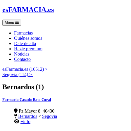
es
FARMACIA
.es
Menu
Farmacias
Quiénes somos
Date de alta
Hazte premium
Noticias
Contacto
esFarmacia.es (16512) >
Segovia (114) >
Bernardos (1)
Farmacia Casado Rata Coral
Pz Mayor 8, 40430
Bernardos
<
Segovia
+info